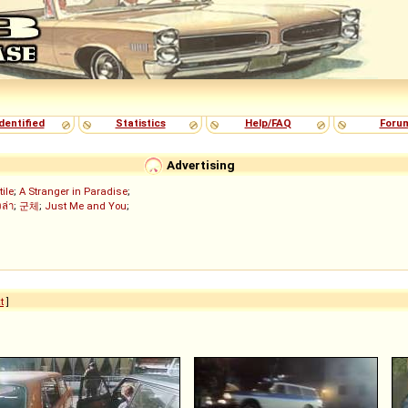
dentified
Statistics
Help/FAQ
Foru
Advertising
tile
;
A Stranger in Paradise
;
งล่า
;
군체
;
Just Me and You
;
t
]