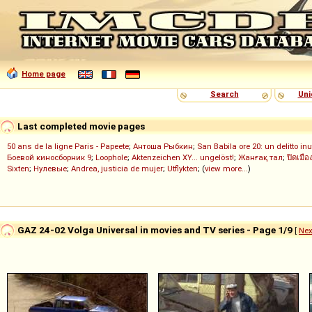
Home page
Search
Uni
Last completed movie pages
50 ans de la ligne Paris - Papeete
;
Антоша Рыбкин
;
San Babila ore 20: un delitto inu
Боевой киносборник 9
;
Loophole
;
Aktenzeichen XY... ungelöst!
;
Жанғақ тал
;
ปิดเมือ
Sixten
;
Нулевые
;
Andrea, justicia de mujer
;
Utflykten
; (
view more...
)
GAZ 24-02 Volga Universal in movies and TV series - Page 1/9
[
Nex