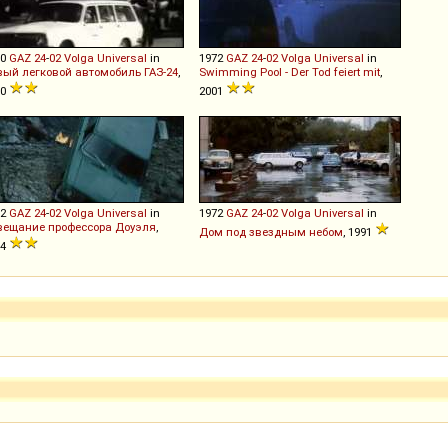
70
GAZ
24
-
02
Volga
Universal
in
1972
GAZ
24
-
02
Volga
Universal
in
вый легковой автомобиль ГАЗ-24
,
Swimming Pool - Der Tod feiert mit
,
70
2001
72
GAZ
24
-
02
Volga
Universal
in
1972
GAZ
24
-
02
Volga
Universal
in
вещание профессора Доуэля
,
Дом под звездным небом
, 1991
84