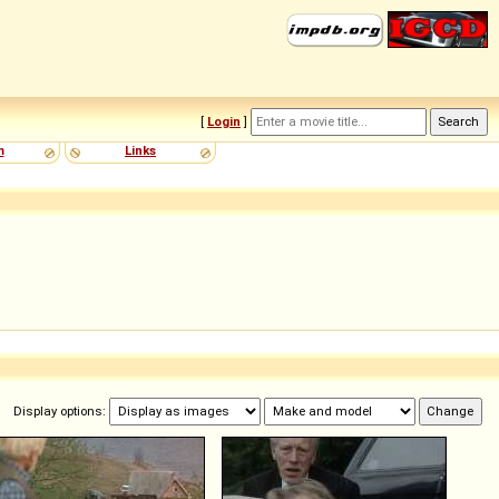
[
Login
]
m
Links
Display options: