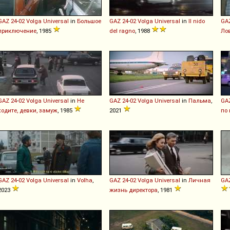
GAZ
24
-
02
Volga
Universal
in
Большое
GAZ
24
-
02
Volga
Universal
in
Il nido
GA
приключение
, 1985
del ragno
, 1988
Ло
GAZ
24
-
02
Volga
Universal
in
Не
GAZ
24
-
02
Volga
Universal
in
Пальма
,
GA
ходите, девки, замуж
, 1985
2021
по
GAZ
24
-
02
Volga
Universal
in
Volha
,
GAZ
24
-
02
Volga
Universal
in
Личная
GA
2023
жизнь директора
, 1981