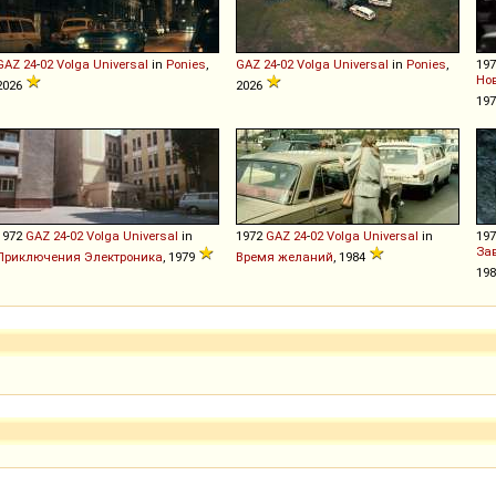
GAZ
24
-
02
Volga
Universal
in
Ponies
,
GAZ
24
-
02
Volga
Universal
in
Ponies
,
19
Но
2026
2026
19
1972
GAZ
24
-
02
Volga
Universal
in
1972
GAZ
24
-
02
Volga
Universal
in
19
За
Приключения Электроника
, 1979
Время желаний
, 1984
19