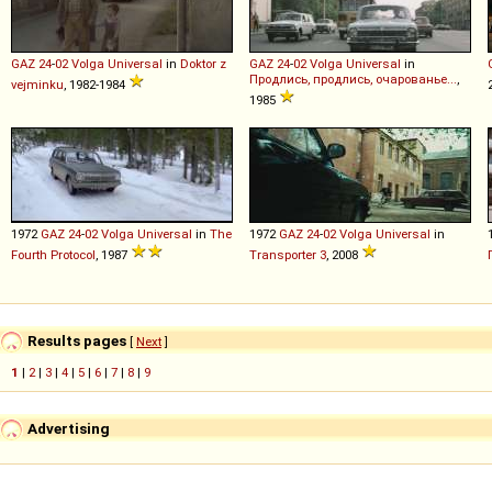
GAZ
24
-
02
Volga
Universal
in
Doktor z
GAZ
24
-
02
Volga
Universal
in
Продлись, продлись, очарованье...
,
vejminku
, 1982-1984
1985
1972
GAZ
24
-
02
Volga
Universal
in
The
1972
GAZ
24
-
02
Volga
Universal
in
Fourth Protocol
, 1987
Transporter 3
, 2008
Results pages
[
Next
]
1
|
2
|
3
|
4
|
5
|
6
|
7
|
8
|
9
Advertising