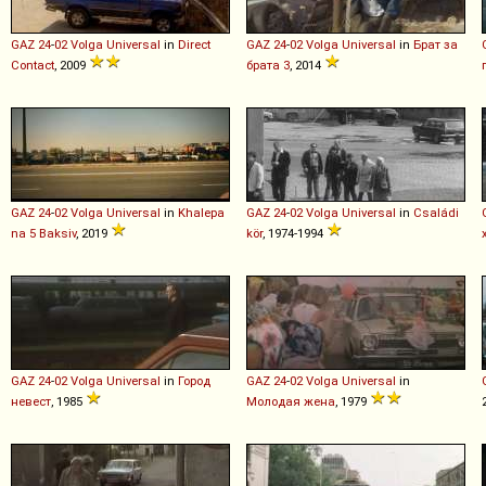
GAZ
24
-
02
Volga
Universal
in
Direct
GAZ
24
-
02
Volga
Universal
in
Брат за
Contact
, 2009
брата 3
, 2014
GAZ
24
-
02
Volga
Universal
in
Khalepa
GAZ
24
-
02
Volga
Universal
in
Családi
na 5 Baksiv
, 2019
kör
, 1974-1994
GAZ
24
-
02
Volga
Universal
in
Город
GAZ
24
-
02
Volga
Universal
in
невест
, 1985
Молодая жена
, 1979