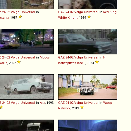
Z
24
-
02
Volga
Universal
in
GAZ
24
-
02
Volga
Universal
in
Red King,
вкачи
, 1987
White Knight
, 1989
Z
24
-
02
Volga
Universal
in
Мороз
GAZ
24
-
02
Volga
Universal
in
И
 коже
, 2007
повторится всё...
, 1984
Z
24
-
02
Volga
Universal
in
Акт
, 1993
GAZ
24
-
02
Volga
Universal
in
Wasp
Network
, 2019