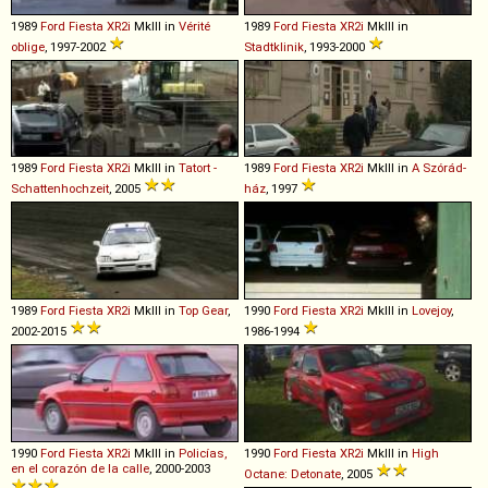
1989
Ford
Fiesta
XR2i
MkIII in
Vérité
1989
Ford
Fiesta
XR2i
MkIII in
oblige
, 1997-2002
Stadtklinik
, 1993-2000
1989
Ford
Fiesta
XR2i
MkIII in
Tatort -
1989
Ford
Fiesta
XR2i
MkIII in
A Szórád-
Schattenhochzeit
, 2005
ház
, 1997
1989
Ford
Fiesta
XR2i
MkIII in
Top Gear
,
1990
Ford
Fiesta
XR2i
MkIII in
Lovejoy
,
2002-2015
1986-1994
1990
Ford
Fiesta
XR2i
MkIII in
Policías,
1990
Ford
Fiesta
XR2i
MkIII in
High
en el corazón de la calle
, 2000-2003
Octane: Detonate
, 2005