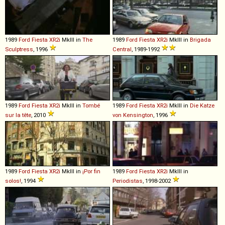
1989
Ford
Fiesta
XR2i
MkIII in
The
1989
Ford
Fiesta
XR2i
MkIII in
Brigada
Sculptress
, 1996
Central
, 1989-1992
1989
Ford
Fiesta
XR2i
MkIII in
Tombé
1989
Ford
Fiesta
XR2i
MkIII in
Die Katze
sur la tête
, 2010
von Kensington
, 1996
1989
Ford
Fiesta
XR2i
MkIII in
¡Por fin
1989
Ford
Fiesta
XR2i
MkIII in
solos!
, 1994
Periodistas
, 1998-2002