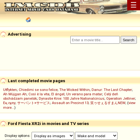
☰
Advertising
Last completed movie pages
Utflykten
;
Chiedimi se sono felice
;
The Wicked Within
;
Danur: The Last Chapter
;
Ah Müjgan Ah
;
Così è la vita
;
El ángel
;
Un verano para matar
;
Celý deň
obchádzam panelák
;
Dynastie Knie: 100 Jahre Nationalcircus
;
Operation Jetliner
;
Ең сұлу
;
サーバント×サービス
;
Assault on Precinct 13
;
笑ゥせぇるすまんNEW
; (
view
more...
)
Ford Fiesta XR2i in movies and TV series
Display options: