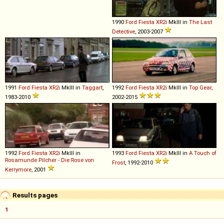
1990
Ford
Fiesta
XR2i
MkIII in
The Last
Detective
, 2003-2007
1991
Ford
Fiesta
XR2i
MkIII in
Taggart
,
1992
Ford
Fiesta
XR2i
MkIII in
Top Gear
,
1983-2010
2002-2015
1992
Ford
Fiesta
XR2i
MkIII in
1993
Ford
Fiesta
XR2i
MkIII in
A Touch of
Rosamunde Pilcher - Die Rose von
Frost
, 1992-2010
Kerrymore
, 2001
Results pages
1