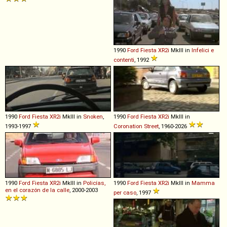
1990
Ford
Fiesta
XR2i
MkIII in
Infelici e
contenti
, 1992
1990
Ford
Fiesta
XR2i
MkIII in
Snoken
,
1990
Ford
Fiesta
XR2i
MkIII in
1993-1997
Coronation Street
, 1960-2026
1990
Ford
Fiesta
XR2i
MkIII in
Policías,
1990
Ford
Fiesta
XR2i
MkIII in
Mamma
en el corazón de la calle
, 2000-2003
per caso
, 1997