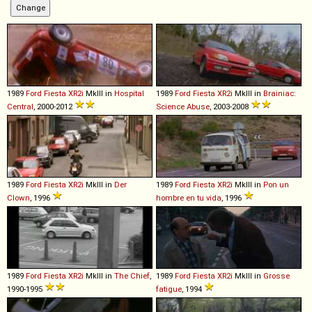
1989
Ford
Fiesta
XR2i
MkIII in
Hospital
1989
Ford
Fiesta
XR2i
MkIII in
Brainiac:
Central
, 2000-2012
Science Abuse
, 2003-2008
1989
Ford
Fiesta
XR2i
MkIII in
Der
1989
Ford
Fiesta
XR2i
MkIII in
Pon un
Clown
, 1996
hombre en tu vida
, 1996
1989
Ford
Fiesta
XR2i
MkIII in
The Chief
,
1989
Ford
Fiesta
XR2i
MkIII in
Grosse
1990-1995
fatigue
, 1994