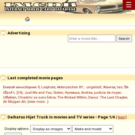
☰
Advertising
Last completed movie pages
Боевой киносборник 9
;
Loophole
;
Aktenzeichen XY... ungelöst!
;
Жанғақ тал
;
ปิด
เมืองล่า
;
군체
;
Just Me and You
;
Sixten
;
Нулевые
;
Andrea, justicia de mujer
;
Utflykten
;
Chiedimi se sono felice
;
The Wicked Within
;
Danur: The Last Chapter
;
Ah Müjgan Ah
; (
view more...
)
Daihatsu Hijet Truck in movies and TV series - Page 1/4
[
Next
]
Display options: