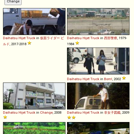
Daihatsu
Hijet
Truck
in
仮面ライダー ビ
Daihatsu
Hijet
Truck
in
西部警察
, 1979-
ルド
, 2017-2018
1984
Daihatsu
Hijet
Truck
in
Bom!
, 2002
Daihatsu
Hijet
Truck
in
Change
, 2008
Daihatsu
Hijet
Truck
in
非女子図鑑
, 2009