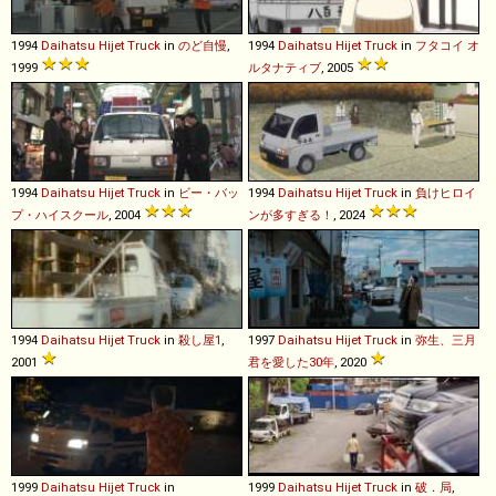
1994
Daihatsu
Hijet
Truck
in
のど自慢
,
1994
Daihatsu
Hijet
Truck
in
フタコイ オ
1999
ルタナティブ
, 2005
1994
Daihatsu
Hijet
Truck
in
ビー・バッ
1994
Daihatsu
Hijet
Truck
in
負けヒロイ
プ・ハイスクール
, 2004
ンが多すぎる！
, 2024
1994
Daihatsu
Hijet
Truck
in
殺し屋1
,
1997
Daihatsu
Hijet
Truck
in
弥生、三月
2001
君を愛した30年
, 2020
1999
Daihatsu
Hijet
Truck
in
1999
Daihatsu
Hijet
Truck
in
破．局
,