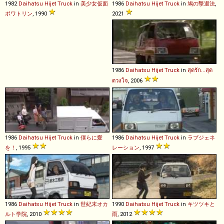
1982
Daihatsu
Hijet
Truck
in
美少女仮面
1986
Daihatsu
Hijet
Truck
in
鳩の撃退法
,
ポワトリン
, 1990
2021
1986
Daihatsu
Hijet
Truck
in
สุดรัก...สุด
ดวงใจ
, 2006
1986
Daihatsu
Hijet
Truck
in
僕らに愛
1986
Daihatsu
Hijet
Truck
in
ラブジェネ
を！
, 1995
レーション
, 1997
1986
Daihatsu
Hijet
Truck
in
世紀末オカ
1990
Daihatsu
Hijet
Truck
in
キツツキと
ルト学院
, 2010
雨
, 2012