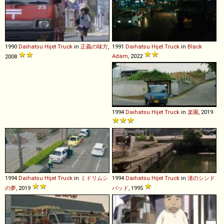
1990
Daihatsu
Hijet
Truck
in
正義の味方
,
1991
Daihatsu
Hijet
Truck
in
Black
Adam
, 2022
2008
1994
Daihatsu
Hijet
Truck
in
楽園
, 2019
1994
Daihatsu
Hijet
Truck
in
ミドリムシ
1994
Daihatsu
Hijet
Truck
in
渚のシンド
の夢
, 2019
バッド
, 1995