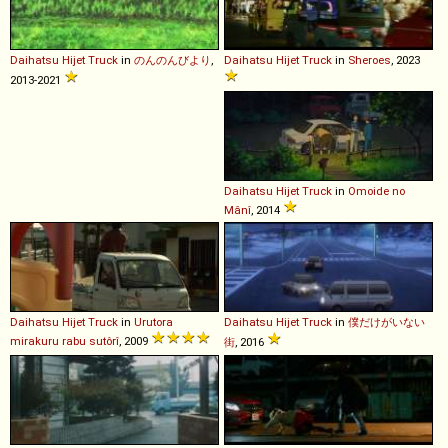
Daihatsu
Hijet
Truck
in
のんのんびより
,
Daihatsu
Hijet
Truck
in
Sheroes
, 2023
2013-2021
Daihatsu
Hijet
Truck
in
Omoide no
Mânî
, 2014
Daihatsu
Hijet
Truck
in
Urutora
Daihatsu
Hijet
Truck
in
僕だけがいない
mirakuru rabu sutôrî
, 2009
街
, 2016