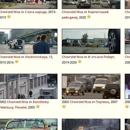
Chevrolet
Niva
in
Слуга народа
, 2015-
Chevrolet
Niva
in
Карпатський
Che
2019
рейнджер
, 2020
20
Chevrolet
Niva
in
Vladimirskaya, 15
,
Chevrolet
Niva
in
И это всё Роберт
,
Che
2015-2016
2019-2020
20
2002
Chevrolet
Niva
in
Banditskiy
2002
Chevrolet
Niva
in
Паутина
, 2007
20
Peterburg: Peredel
, 2005