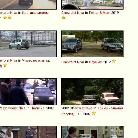
vrolet
Niva
in
Картина мелом
,
Chevrolet
Niva
in
Foxter & Max
, 2019
11
vrolet
Niva
in
Чисто по жизни
,
Chevrolet
Niva
in
Оружие
, 2012
03
02
Chevrolet
Niva
in
Паутина
, 2007
2002
Chevrolet
Niva
in
Криминальная
Россия
, 1995-2007