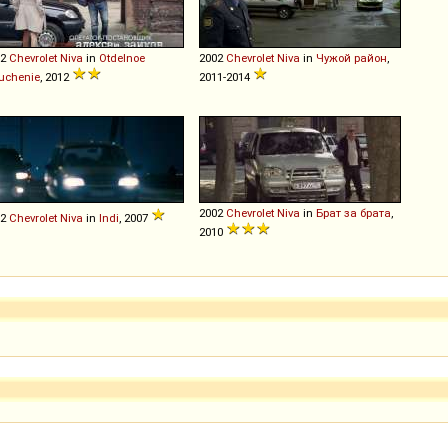
02
Chevrolet
Niva
in
Otdelnoe
2002
Chevrolet
Niva
in
Чужой район
,
uchenie
, 2012
2011-2014
2002
Chevrolet
Niva
in
Брат за брата
,
02
Chevrolet
Niva
in
Indi
, 2007
2010