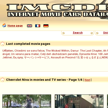
Home page
Search
Uni
Last completed movie pages
Utflykten
;
Chiedimi se sono felice
;
The Wicked Within
;
Danur: The Last Chapter
;
Ah 
ángel
;
Un verano para matar
;
Celý deň obchádzam panelák
;
Dynastie Knie: 100 Jah
Jetliner
;
Ең сұлу
;
サーバント×サービス
;
Assault on Precinct 13
;
笑ゥせぇるすまんNEW
Chevrolet Niva in movies and TV series - Page 1/4
[
Next
]