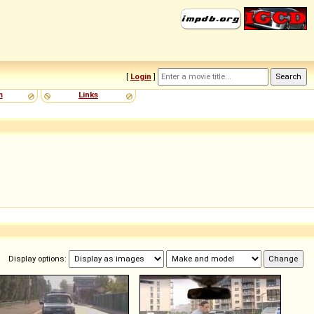
[
Login
]
m
Links
Display options: