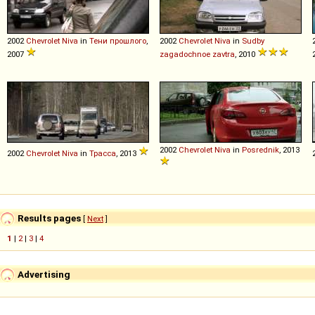
2002
Chevrolet
Niva
in
Тени прошлого
,
2002
Chevrolet
Niva
in
Sudby
2007
zagadochnoe zavtra
, 2010
2002
Chevrolet
Niva
in
Posrednik
, 2013
2002
Chevrolet
Niva
in
Трасса
, 2013
Results pages
[
Next
]
1
|
2
|
3
|
4
Advertising