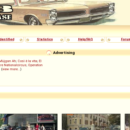
dentified
Statistics
Help/FAQ
Foru
Advertising
Müjgan Ah
;
Così è la vita
;
El
re Nationalcircus
;
Operation
; (
view more...
)