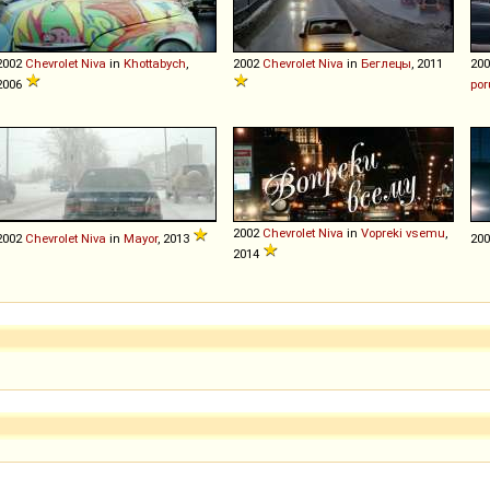
2002
Chevrolet
Niva
in
Khottabych
,
2002
Chevrolet
Niva
in
Беглецы
, 2011
20
2006
por
2002
Chevrolet
Niva
in
Vopreki vsemu
,
2002
Chevrolet
Niva
in
Mayor
, 2013
20
2014