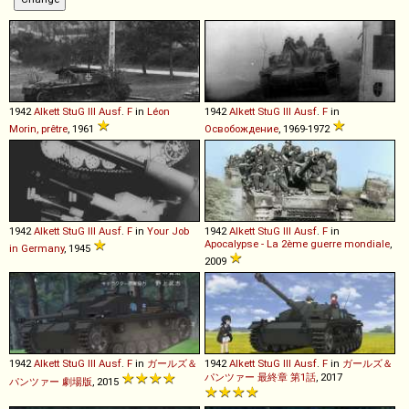
1942
Alkett
StuG
III
Ausf
.
F
in
Léon
1942
Alkett
StuG
III
Ausf
.
F
in
Morin, prêtre
, 1961
Освобождение
, 1969-1972
1942
Alkett
StuG
III
Ausf
.
F
in
Your Job
1942
Alkett
StuG
III
Ausf
.
F
in
Apocalypse - La 2ème guerre mondiale
,
in Germany
, 1945
2009
1942
Alkett
StuG
III
Ausf
.
F
in
ガールズ＆
1942
Alkett
StuG
III
Ausf
.
F
in
ガールズ＆
パンツァー 最終章 第1話
, 2017
パンツァー 劇場版
, 2015