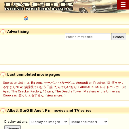
☰
Advertising
Last completed movie pages
Operation Jetliner
;
Ең сұлу
;
サーバント×サービス
;
Assault on Precinct 13
;
笑ゥせぇ
るすまんNEW
;
放課後ていぼう日誌
;
だんでらいおん
;
LAIDBACKERS レイドバッカーズ
;
Ayar
;
The Cracker Factory
;
16 қыз
;
The Deadly Tower
;
Masters of the Universe
;
Кіллхаус
;
笑ゥせぇるすまん
; (
view more...
)
Alkett StuG III Ausf. F in movies and TV series
Display options: