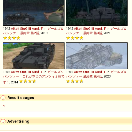
1942
Alkett
StuG
III
Ausf
.
F
in
ガールズ＆
1942
Alkett
StuG
III
Ausf
.
F
in
ガールズ＆
パンツァー 最終章 第2話
, 2019
パンツァー 最終章 第3話
, 2021
1942
Alkett
StuG
III
Ausf
.
F
in
ガールズ&
1942
Alkett
StuG
III
Ausf
.
F
in
ガールズ＆
パンツァー これが本当のアンツィオ戦で
パンツァー 最終章 第4話
, 2023
す！
, 2014
Results pages
1
Advertising