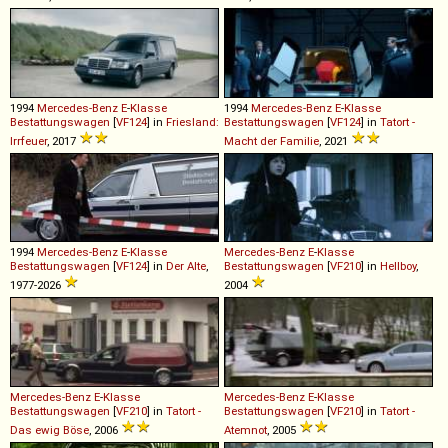
1994
Mercedes-Benz
E
-
Klasse
1994
Mercedes-Benz
E
-
Klasse
Bestattungswagen
[
VF124
] in
Friesland:
Bestattungswagen
[
VF124
] in
Tatort -
Irrfeuer
, 2017
Macht der Familie
, 2021
1994
Mercedes-Benz
E
-
Klasse
Mercedes-Benz
E
-
Klasse
Bestattungswagen
[
VF124
] in
Der Alte
,
Bestattungswagen
[
VF210
] in
Hellboy
,
1977-2026
2004
Mercedes-Benz
E
-
Klasse
Mercedes-Benz
E
-
Klasse
Bestattungswagen
[
VF210
] in
Tatort -
Bestattungswagen
[
VF210
] in
Tatort -
Das ewig Böse
, 2006
Atemnot
, 2005