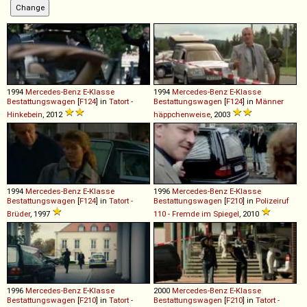
1994
Mercedes-Benz
E
-
Klasse
1994
Mercedes-Benz
E
-
Klasse
Bestattungswagen
[
F124
] in
Tatort -
Bestattungswagen
[
F124
] in
Männer
Hinkebein
, 2012
häppchenweise
, 2003
1994
Mercedes-Benz
E
-
Klasse
1996
Mercedes-Benz
E
-
Klasse
Bestattungswagen
[
F124
] in
Tatort -
Bestattungswagen
[
F210
] in
Polizeiruf
Brüder
, 1997
110 - Fremde im Spiegel
, 2010
1996
Mercedes-Benz
E
-
Klasse
2000
Mercedes-Benz
E
-
Klasse
Bestattungswagen
[
F210
] in
Tatort -
Bestattungswagen
[
F210
] in
Tatort -