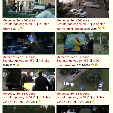
Mercedes-Benz
E
-
Klasse
Mercedes-Benz
E
-
Klasse
Bestattungswagen
[
VF210
] in
Tatort -
Bestattungswagen
[
VF210
] in
Agathe
Inferno
, 2019
kann's nicht lassen
, 2005-2007
Mercedes-Benz
E
-
Klasse
Mercedes-Benz
E
-
Klasse
Bestattungswagen
[
VF210
] in
Siska
,
Bestattungswagen
[
VF210
] in
Der
1998-2008
Usedom-Krimi
, 2014-2026
Mercedes-Benz
E
-
Klasse
Mercedes-Benz
E
-
Klasse
Bestattungswagen
[
VF210
] in
Stubbe -
Bestattungswagen
[
VF210
] in
Stubbe -
Von Fall zu Fall
, 1995-2014
Von Fall zu Fall
, 1995-2014