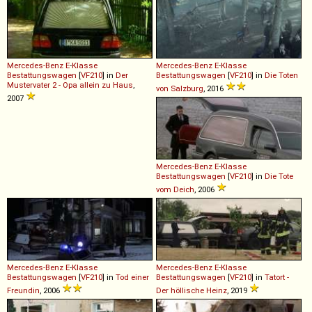
Mercedes-Benz
E
-
Klasse
Mercedes-Benz
E
-
Klasse
Bestattungswagen
[
VF210
] in
Der
Bestattungswagen
[
VF210
] in
Die Toten
Mustervater 2 - Opa allein zu Haus
,
von Salzburg
, 2016
2007
Mercedes-Benz
E
-
Klasse
Bestattungswagen
[
VF210
] in
Die Tote
vom Deich
, 2006
Mercedes-Benz
E
-
Klasse
Mercedes-Benz
E
-
Klasse
Bestattungswagen
[
VF210
] in
Tod einer
Bestattungswagen
[
VF210
] in
Tatort -
Freundin
, 2006
Der höllische Heinz
, 2019