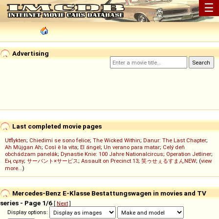
☰
Advertising
Last completed movie pages
Utflykten
;
Chiedimi se sono felice
;
The Wicked Within
;
Danur: The Last Chapter
;
Ah Müjgan Ah
;
Così è la vita
;
El ángel
;
Un verano para matar
;
Celý deň
obchádzam panelák
;
Dynastie Knie: 100 Jahre Nationalcircus
;
Operation Jetliner
;
Ең сұлу
;
サーバント×サービス
;
Assault on Precinct 13
;
笑ゥせぇるすまんNEW
; (
view
more...
)
Mercedes-Benz E-Klasse Bestattungswagen in movies and TV
series - Page 1/6
[
Next
]
Display options: