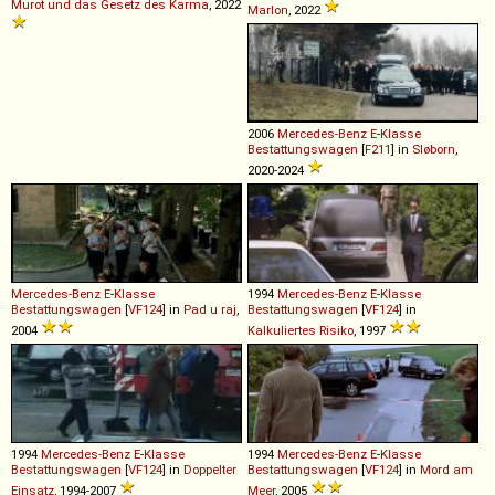
Murot und das Gesetz des Karma
, 2022
Marlon
, 2022
2006
Mercedes-Benz
E
-
Klasse
Bestattungswagen
[
F211
] in
Sløborn
,
2020-2024
Mercedes-Benz
E
-
Klasse
1994
Mercedes-Benz
E
-
Klasse
Bestattungswagen
[
VF124
] in
Pad u raj
,
Bestattungswagen
[
VF124
] in
2004
Kalkuliertes Risiko
, 1997
1994
Mercedes-Benz
E
-
Klasse
1994
Mercedes-Benz
E
-
Klasse
Bestattungswagen
[
VF124
] in
Doppelter
Bestattungswagen
[
VF124
] in
Mord am
Einsatz
, 1994-2007
Meer
, 2005