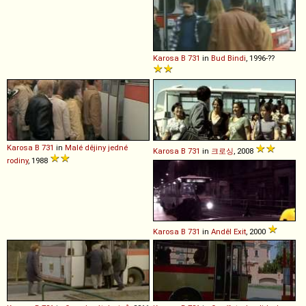
Karosa
B
731
in
Bud Bindi
, 1996-??
Karosa
B
731
in
Malé dějiny jedné
Karosa
B
731
in
크로싱
, 2008
rodiny
, 1988
Karosa
B
731
in
Anděl Exit
, 2000