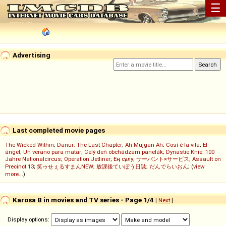
☰
Advertising
Last completed movie pages
The Wicked Within
;
Danur: The Last Chapter
;
Ah Müjgan Ah
;
Così è la vita
;
El
ángel
;
Un verano para matar
;
Celý deň obchádzam panelák
;
Dynastie Knie: 100
Jahre Nationalcircus
;
Operation Jetliner
;
Ең сұлу
;
サーバント×サービス
;
Assault on
Precinct 13
;
笑ゥせぇるすまんNEW
;
放課後ていぼう日誌
;
だんでらいおん
; (
view
more...
)
Karosa B in movies and TV series - Page 1/4
[
Next
]
Display options: