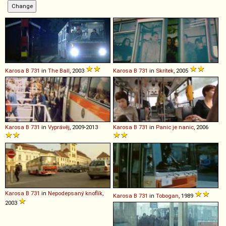
Karosa
B
731
in
The Ball
, 2003
Karosa
B
731
in
Skrítek
, 2005
Karosa
B
731
in
Vyprávěj
, 2009-2013
Karosa
B
731
in
Panic je nanic
, 2006
Karosa
B
731
in
Nepodepsaný knoflík
,
Karosa
B
731
in
Tobogan
, 1989
2003