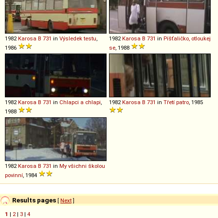
1982
Karosa
B
731
in
Výsledek testu
,
1982
Karosa
B
731
in
Píšťaličko, otloukej
1986
se
, 1988
1982
Karosa
B
731
in
Chlapci a chlapi
,
1982
Karosa
B
731
in
Třetí patro
, 1985
1988
1982
Karosa
B
731
in
My všichni školou
povinní
, 1984
Results pages
[
Next
]
1
|
2
|
3
|
4