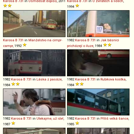
Karosa
B
731
in
Osmdesát dopisů
, 2011
Karosa
B
731
in
O zvířatech a lidech
,
1994
Karosa
B
731
in
Manželstvo na cimpr-
1982
Karosa
B
731
in
Jak básníci
campr
, 1992
pricházejí o iluze
, 1984
1982
Karosa
B
731
in
Láska z pasáze
,
1982
Karosa
B
731
in
Rubikova kostka
,
1984
1984
1982
Karosa
B
731
in
Utekajme, už ide!
,
1982
Karosa
B
731
in
Příliš velká šance
,
1987
1985