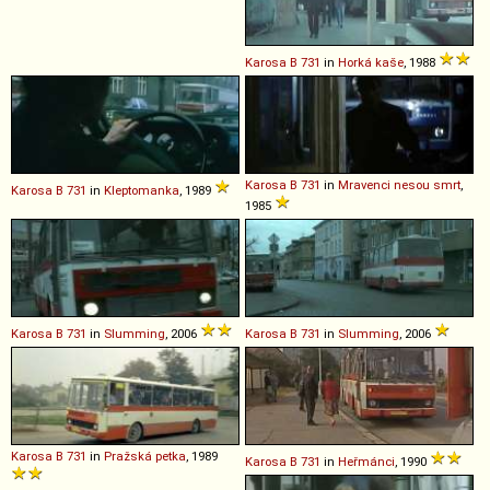
Karosa
B
731
in
Horká kaše
, 1988
Karosa
B
731
in
Mravenci nesou smrt
,
Karosa
B
731
in
Kleptomanka
, 1989
1985
Karosa
B
731
in
Slumming
, 2006
Karosa
B
731
in
Slumming
, 2006
Karosa
B
731
in
Pražská petka
, 1989
Karosa
B
731
in
Heřmánci
, 1990