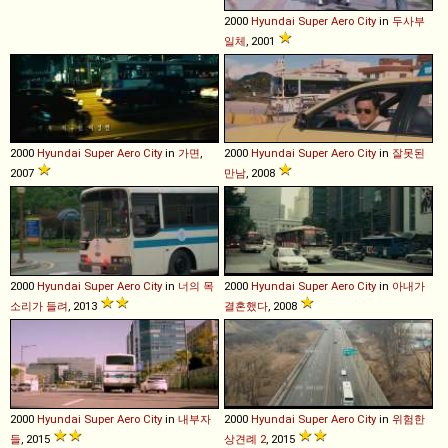
2000
Hyundai
Super
Aero
City
in
두사부
일체
, 2001
2000
Hyundai
Super
Aero
City
in
가면
,
2000
Hyundai
Super
Aero
City
in
잘못된
2007
만남
, 2008
2000
Hyundai
Super
Aero
City
in
너의 목
2000
Hyundai
Super
Aero
City
in
아내가
소리가 들려
, 2013
결혼했다
, 2008
2000
Hyundai
Super
Aero
City
in
내부자
2000
Hyundai
Super
Aero
City
in
위험한
들
, 2015
상견례 2
, 2015