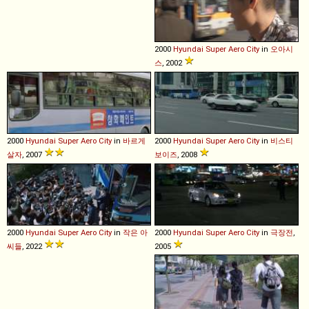
2000
Hyundai
Super
Aero
City
in
오아시
스
, 2002
2000
Hyundai
Super
Aero
City
in
바르게
2000
Hyundai
Super
Aero
City
in
비스티
살자
, 2007
보이즈
, 2008
2000
Hyundai
Super
Aero
City
in
작은 아
2000
Hyundai
Super
Aero
City
in
극장전
,
씨들
, 2022
2005