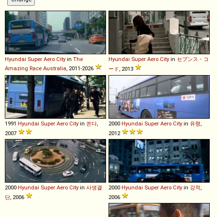
Hyundai
Super
Aero
City
in
The
Hyundai
Super
Aero
City
in
セブンス・コ
Amazing Race Australia
, 2011-2026
ード
, 2013
1991
Hyundai
Super
Aero
City
in
쏜다
,
2000
Hyundai
Super
Aero
City
in
유령
,
2007
2012
2000
Hyundai
Super
Aero
City
in
사생결
2000
Hyundai
Super
Aero
City
in
강적
,
단
, 2006
2006