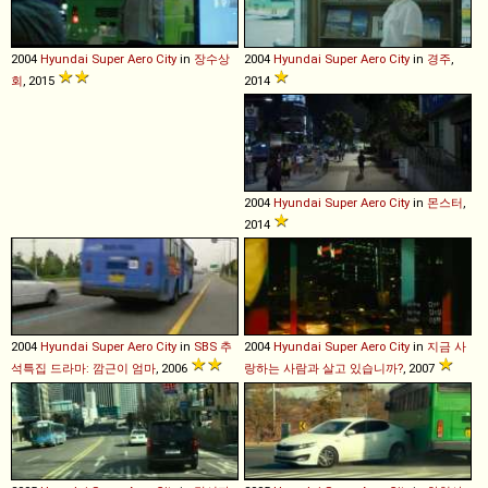
2004
Hyundai
Super
Aero
City
in
장수상
2004
Hyundai
Super
Aero
City
in
경주
,
회
, 2015
2014
2004
Hyundai
Super
Aero
City
in
몬스터
,
2014
2004
Hyundai
Super
Aero
City
in
SBS 추
2004
Hyundai
Super
Aero
City
in
지금 사
석특집 드라마: 깜근이 엄마
, 2006
랑하는 사람과 살고 있습니까?
, 2007