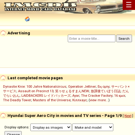
☰
Advertising
Last completed movie pages
Dynastie Knie: 100 Jahre Nationalcircus
;
Operation Jetliner
;
Ең сұлу
;
サーバント×
サービス
;
Assault on Precinct 13
;
笑ゥせぇるすまんNEW
;
放課後ていぼう日誌
;
だん
でらいおん
;
LAIDBACKERS レイドバッカーズ
;
Ayar
;
The Cracker Factory
;
16 қыз
;
The Deadly Tower
;
Masters of the Universe
;
Кіллхаус
; (
view more...
)
Hyundai Super Aero City in movies and TV series - Page 1/9
[
Next
]
Display options: