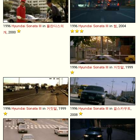
1996
Hyundai
Sonata
III
in
플란다스의
1996
Hyundai
Sonata
III
in
썸
, 2004
개
, 2000
1996
Hyundai
Sonata
III
in
거짓말
, 1999
1996
Hyundai
Sonata
III
in
거짓말
, 1999
1996
Hyundai
Sonata
III
in
걸스카우트
,
2008