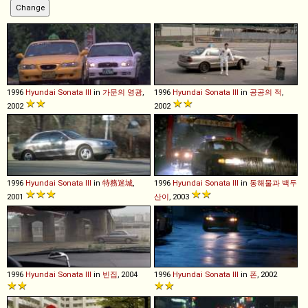
1996
Hyundai
Sonata
III
in
가문의 영광
,
1996
Hyundai
Sonata
III
in
공공의 적
,
2002
2002
1996
Hyundai
Sonata
III
in
特務迷城
,
1996
Hyundai
Sonata
III
in
동해물과 백두
2001
산이
, 2003
1996
Hyundai
Sonata
III
in
빈집
, 2004
1996
Hyundai
Sonata
III
in
폰
, 2002