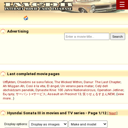
☰
Advertising
Last completed movie pages
Utflykten
;
Chiedimi se sono felice
;
The Wicked Within
;
Danur: The Last Chapter
;
Ah Müjgan Ah
;
Così è la vita
;
El ángel
;
Un verano para matar
;
Celý deň
obchádzam panelák
;
Dynastie Knie: 100 Jahre Nationalcircus
;
Operation Jetliner
;
Ең сұлу
;
サーバント×サービス
;
Assault on Precinct 13
;
笑ゥせぇるすまんNEW
; (
view
more...
)
Hyundai Sonata III in movies and TV series - Page 1/12
[
Next
]
Display options: