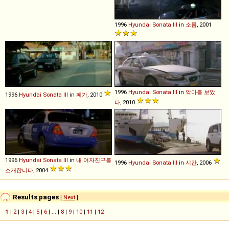
1996
Hyundai
Sonata
III
in
소름
, 2001
1996
Hyundai
Sonata
III
in
악마를 보았
1996
Hyundai
Sonata
III
in
폐가
, 2010
다
, 2010
1996
Hyundai
Sonata
III
in
내 여자친구를
1996
Hyundai
Sonata
III
in
시간
, 2006
소개합니다
, 2004
Results pages
[
Next
]
1
|
2
|
3
|
4
|
5
|
6
| ... |
8
|
9
|
10
|
11
|
12