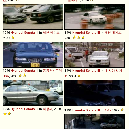
건
, 2009
비밀이에요
, 2008
1996
Hyundai
Sonata
III
in
세븐 데이즈
,
1996
Hyundai
Sonata
III
in
세븐 데이즈
,
2007
2007
1996
Hyundai
Sonata
III
in
공동경비구역
1996
Hyundai
Sonata
III
in
내 사랑 싸가
JSA
, 2000
지
, 2004
1996
Hyundai
Sonata
III
in
의형제
, 2010
1996
Hyundai
Sonata
III
in
카라
, 1999