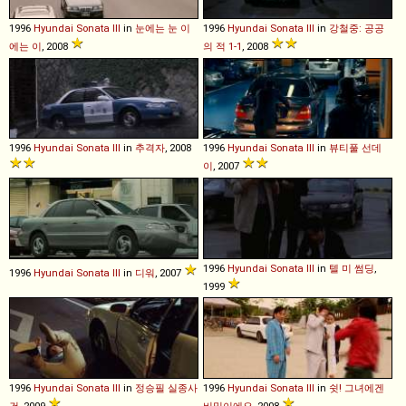
1996
Hyundai
Sonata
III
in
눈에는 눈 이
1996
Hyundai
Sonata
III
in
강철중: 공공
에는 이
, 2008
의 적 1-1
, 2008
1996
Hyundai
Sonata
III
in
추격자
, 2008
1996
Hyundai
Sonata
III
in
뷰티풀 선데
이
, 2007
1996
Hyundai
Sonata
III
in
텔 미 썸딩
,
1996
Hyundai
Sonata
III
in
디워
, 2007
1999
1996
Hyundai
Sonata
III
in
정승필 실종사
1996
Hyundai
Sonata
III
in
쉿! 그녀에겐