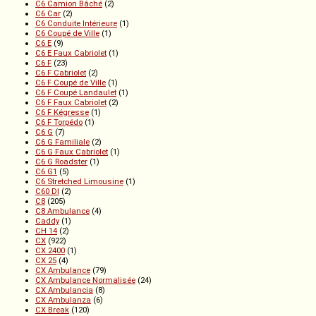
C6 Camion Bâché
(2)
C6 Car
(2)
C6 Conduite Intérieure
(1)
C6 Coupé de Ville
(1)
C6 E
(9)
C6 E Faux Cabriolet
(1)
C6 F
(23)
C6 F Cabriolet
(2)
C6 F Coupé de Ville
(1)
C6 F Coupé Landaulet
(1)
C6 F Faux Cabriolet
(2)
C6 F Kégresse
(1)
C6 F Torpédo
(1)
C6 G
(7)
C6 G Familiale
(2)
C6 G Faux Cabriolet
(1)
C6 G Roadster
(1)
C6 G1
(5)
C6 Stretched Limousine
(1)
C60 DI
(2)
C8
(205)
C8 Ambulance
(4)
Caddy
(1)
CH 14
(2)
CX
(922)
CX 2400
(1)
CX 25
(4)
CX Ambulance
(79)
CX Ambulance Normalisée
(24)
CX Ambulancia
(8)
CX Ambulanza
(6)
CX Break
(120)