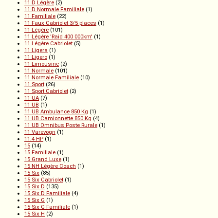
11 D Légère
(2)
11 D Normale Familiale
(1)
11 Familiale
(22)
11 Faux Cabriolet 3/5 places
(1)
11 Légère
(101)
11 Légère 'Raid 400 000km'
(1)
11 Légère Cabriolet
(5)
11 Ligera
(1)
11 Ligero
(1)
11 Limousine
(2)
11 Normale
(101)
11 Normale Familiale
(10)
11 Sport
(26)
11 Sport Cabriolet
(2)
11 UA
(7)
11 UB
(1)
11 UB Ambulance 850 Kg
(1)
11 UB Camionnette 850 Kg
(4)
11 UB Omnibus Poste Rurale
(1)
11 Varevogn
(1)
11.4 HP
(1)
15
(14)
15 Familiale
(1)
15 Grand Luxe
(1)
15 NH Légère Coach
(1)
15 Six
(85)
15 Six Cabriolet
(1)
15 Six D
(135)
15 Six D Familiale
(4)
15 Six G
(1)
15 Six G Familiale
(1)
15 Six H
(2)