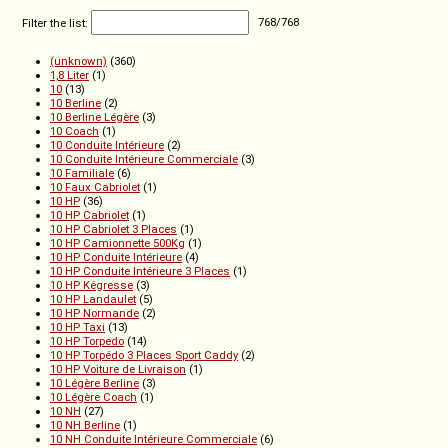
Filter the list:
768
/
768
(unknown)
(360)
1,8 Liter
(1)
10
(13)
10 Berline
(2)
10 Berline Légère
(3)
10 Coach
(1)
10 Conduite Intérieure
(2)
10 Conduite Intérieure Commerciale
(3)
10 Familiale
(6)
10 Faux Cabriolet
(1)
10 HP
(36)
10 HP Cabriolet
(1)
10 HP Cabriolet 3 Places
(1)
10 HP Camionnette 500Kg
(1)
10 HP Conduite Intérieure
(4)
10 HP Conduite Intérieure 3 Places
(1)
10 HP Kégresse
(3)
10 HP Landaulet
(5)
10 HP Normande
(2)
10 HP Taxi
(13)
10 HP Torpedo
(14)
10 HP Torpédo 3 Places Sport Caddy
(2)
10 HP Voiture de Livraison
(1)
10 Légère Berline
(3)
10 Légère Coach
(1)
10 NH
(27)
10 NH Berline
(1)
10 NH Conduite Intérieure Commerciale
(6)