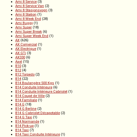
Ami 8 Service
(3)
Ami 8 Service Van
(2)
Ami 8 Stasjonsvogn
(3)
Ami 8 Station
(1)
Ami 8 Week End
(28)
Ami Buggy
(1)
Ami Super
(18)
Ami Super Break
(6)
Ami Super Week End
(1)
AX
(626)
AX Comercial
(1)
AX Electrique
(1)
AX GTi
(3)
AX330
(6)
Axel
(15)
B10
(3)
B12
(4)
B12 Torpedo
(2)
B14
(22)
B14 Boulangère 500 Kgs
(1)
B14 Conduite Intérieure
(6)
B14 Conduite Intérieure Cabriolet
(1)
B14 Coupé de Ville
(2)
B14 Familiale
(1)
B14 G
(18)
B14 G Berline
(2)
B14 G Cabriolet Décapotable
(2)
B14 G Taxi
(1)
B14 Normande
(1)
B14 Pick-up
(1)
B14 Taxi
(7)
B14 Taxi Conduite Intérieure
(1)