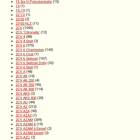
15 Six H Présidentielle
(15)
19
(1)
19_19
(1)
22 CV
(1)
23-50
(2)
23-50 HLZ
(11)
2CV
(1095)
2CV 'Citroneta'
(12)
2CV 4
(88)
2CV 4 Spot
(3)
2CV 6
(375)
2CV 6 Charleston
(149)
2CV 6 Club
(1)
2CV 6 Spécial
(107)
2CV 6 Spécial Dolly
(32)
2CV 6 Spot
(1)
2CV A
(98)
2CV AK
(10)
2CV AK 250
(4)
2CV AK 350
(95)
2CV AK 400
(114)
2CV AKS
(2)
2CV AKS 400
(20)
2CV AU
(44)
2CV AZ
(212)
2CV AZA
(90)
2CV AZA2
(1)
2CV AZAM
(209)
2CV AZAM 6
(19)
2CV AZAM 6 Export
(2)
2CV AZAM Export
(2)
2CV AZC
(2)