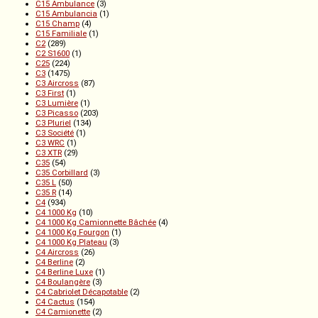
C15 Ambulance
(3)
C15 Ambulancia
(1)
C15 Champ
(4)
C15 Familiale
(1)
C2
(289)
C2 S1600
(1)
C25
(224)
C3
(1475)
C3 Aircross
(87)
C3 First
(1)
C3 Lumière
(1)
C3 Picasso
(203)
C3 Pluriel
(134)
C3 Société
(1)
C3 WRC
(1)
C3 XTR
(29)
C35
(54)
C35 Corbillard
(3)
C35 L
(50)
C35 R
(14)
C4
(934)
C4 1000 Kg
(10)
C4 1000 Kg Camionnette Bâchée
(4)
C4 1000 Kg Fourgon
(1)
C4 1000 Kg Plateau
(3)
C4 Aircross
(26)
C4 Berline
(2)
C4 Berline Luxe
(1)
C4 Boulangère
(3)
C4 Cabriolet Décapotable
(2)
C4 Cactus
(154)
C4 Camionette
(2)