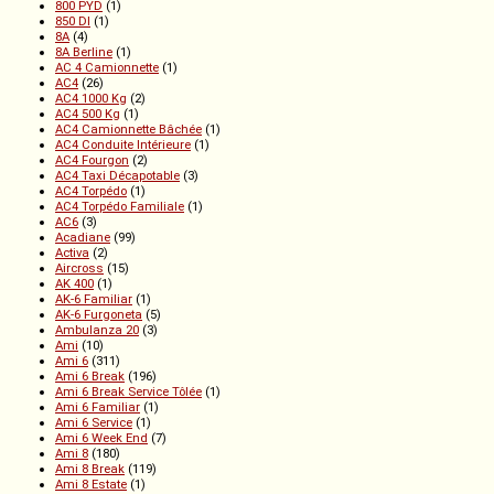
800 PYD
(1)
850 DI
(1)
8A
(4)
8A Berline
(1)
AC 4 Camionnette
(1)
AC4
(26)
AC4 1000 Kg
(2)
AC4 500 Kg
(1)
AC4 Camionnette Bâchée
(1)
AC4 Conduite Intérieure
(1)
AC4 Fourgon
(2)
AC4 Taxi Décapotable
(3)
AC4 Torpédo
(1)
AC4 Torpédo Familiale
(1)
AC6
(3)
Acadiane
(99)
Activa
(2)
Aircross
(15)
AK 400
(1)
AK-6 Familiar
(1)
AK-6 Furgoneta
(5)
Ambulanza 20
(3)
Ami
(10)
Ami 6
(311)
Ami 6 Break
(196)
Ami 6 Break Service Tôlée
(1)
Ami 6 Familiar
(1)
Ami 6 Service
(1)
Ami 6 Week End
(7)
Ami 8
(180)
Ami 8 Break
(119)
Ami 8 Estate
(1)