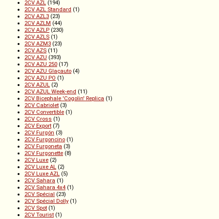
2CV AZL
(194)
2CV AZL Standard
(1)
2CV AZL3
(23)
2CV AZLM
(44)
2CV AZLP
(230)
2CV AZLS
(1)
2CV AZM3
(23)
2CV AZS
(11)
2CV AZU
(393)
2CV AZU 250
(17)
2CV AZU Glaçauto
(4)
2CV AZU PO
(1)
2CV AZUL
(2)
2CV AZUL Week-end
(11)
2CV Bicephale 'Cogolin' Replica
(1)
2CV Cabriolet
(3)
2CV Convertible
(1)
2CV Cross
(1)
2CV Export
(7)
2CV Furgón
(3)
2CV Furgoncino
(1)
2CV Furgoneta
(3)
2CV Furgonette
(8)
2CV Luxe
(2)
2CV Luxe AL
(2)
2CV Luxe AZL
(5)
2CV Sahara
(1)
2CV Sahara 4x4
(1)
2CV Spécial
(23)
2CV Spécial Dolly
(1)
2CV Spot
(1)
2CV Tourist
(1)