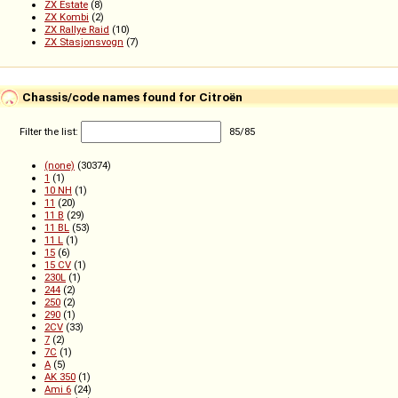
ZX Estate
(8)
ZX Kombi
(2)
ZX Rallye Raid
(10)
ZX Stasjonsvogn
(7)
Chassis/code names found for Citroën
Filter the list:
85
/
85
(none)
(30374)
1
(1)
10 NH
(1)
11
(20)
11 B
(29)
11 BL
(53)
11 L
(1)
15
(6)
15 CV
(1)
230L
(1)
244
(2)
250
(2)
290
(1)
2CV
(33)
7
(2)
7C
(1)
A
(5)
AK 350
(1)
Ami 6
(24)