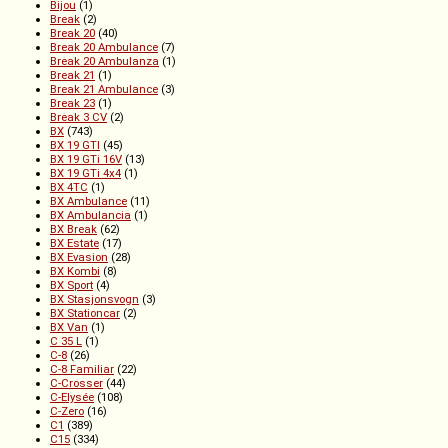
Bijou
(1)
Break
(2)
Break 20
(40)
Break 20 Ambulance
(7)
Break 20 Ambulanza
(1)
Break 21
(1)
Break 21 Ambulance
(3)
Break 23
(1)
Break 3 CV
(2)
BX
(743)
BX 19 GTI
(45)
BX 19 GTi 16V
(13)
BX 19 GTi 4x4
(1)
BX 4TC
(1)
BX Ambulance
(11)
BX Ambulancia
(1)
BX Break
(62)
BX Estate
(17)
BX Evasion
(28)
BX Kombi
(8)
BX Sport
(4)
BX Stasjonsvogn
(3)
BX Stationcar
(2)
BX Van
(1)
C 35 L
(1)
C-8
(26)
C-8 Familiar
(22)
C-Crosser
(44)
C-Elysée
(108)
C-Zero
(16)
C1
(389)
C15
(334)