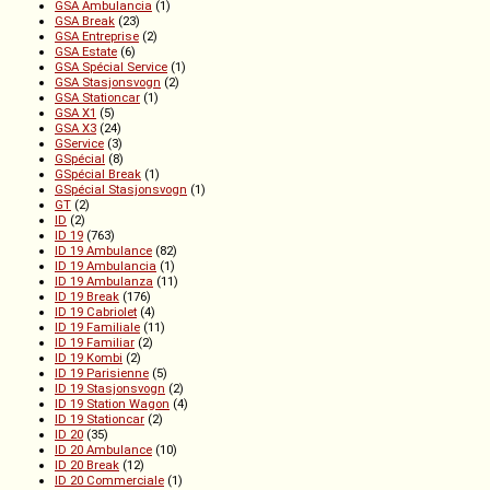
GSA Ambulancia
(1)
GSA Break
(23)
GSA Entreprise
(2)
GSA Estate
(6)
GSA Spécial Service
(1)
GSA Stasjonsvogn
(2)
GSA Stationcar
(1)
GSA X1
(5)
GSA X3
(24)
GService
(3)
GSpécial
(8)
GSpécial Break
(1)
GSpécial Stasjonsvogn
(1)
GT
(2)
ID
(2)
ID 19
(763)
ID 19 Ambulance
(82)
ID 19 Ambulancia
(1)
ID 19 Ambulanza
(11)
ID 19 Break
(176)
ID 19 Cabriolet
(4)
ID 19 Familiale
(11)
ID 19 Familiar
(2)
ID 19 Kombi
(2)
ID 19 Parisienne
(5)
ID 19 Stasjonsvogn
(2)
ID 19 Station Wagon
(4)
ID 19 Stationcar
(2)
ID 20
(35)
ID 20 Ambulance
(10)
ID 20 Break
(12)
ID 20 Commerciale
(1)