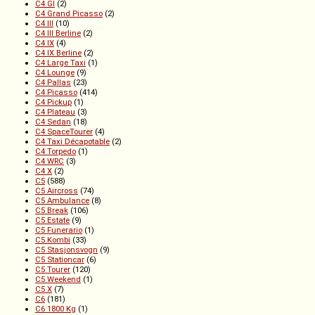
C4 GI
(2)
C4 Grand Picasso
(2)
C4 III
(10)
C4 III Berline
(2)
C4 IX
(4)
C4 IX Berline
(2)
C4 Large Taxi
(1)
C4 Lounge
(9)
C4 Pallas
(23)
C4 Picasso
(414)
C4 Pickup
(1)
C4 Plateau
(3)
C4 Sedan
(18)
C4 SpaceTourer
(4)
C4 Taxi Décapotable
(2)
C4 Torpedo
(1)
C4 WRC
(3)
C4 X
(2)
C5
(588)
C5 Aircross
(74)
C5 Ambulance
(8)
C5 Break
(106)
C5 Estate
(9)
C5 Funerario
(1)
C5 Kombi
(33)
C5 Stasjonsvogn
(9)
C5 Stationcar
(6)
C5 Tourer
(120)
C5 Weekend
(1)
C5 X
(7)
C6
(181)
C6 1800 Kg
(1)