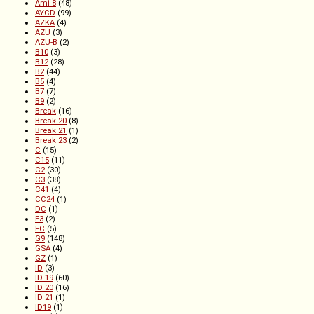
Ami 8
(48)
AYCD
(99)
AZKA
(4)
AZU
(3)
AZU-B
(2)
B10
(3)
B12
(28)
B2
(44)
B5
(4)
B7
(7)
B9
(2)
Break
(16)
Break 20
(8)
Break 21
(1)
Break 23
(2)
C
(15)
C15
(11)
C2
(30)
C3
(38)
C41
(4)
CC24
(1)
DC
(1)
E3
(2)
FC
(5)
G9
(148)
GSA
(4)
GZ
(1)
ID
(3)
ID 19
(60)
ID 20
(16)
ID 21
(1)
ID19
(1)