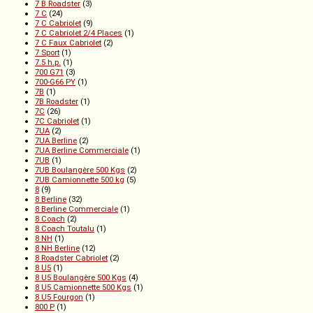
7 B Roadster
(3)
7 C
(24)
7 C Cabriolet
(9)
7 C Cabriolet 2/4 Places
(1)
7 C Faux Cabriolet
(2)
7 Sport
(1)
7.5 h.p.
(1)
700 G71
(3)
700-G66 PY
(1)
7B
(1)
7B Roadster
(1)
7C
(26)
7C Cabriolet
(1)
7UA
(2)
7UA Berline
(2)
7UA Berline Commerciale
(1)
7UB
(1)
7UB Boulangère 500 Kgs
(2)
7UB Camionnette 500 kg
(5)
8
(9)
8 Berline
(32)
8 Berline Commerciale
(1)
8 Coach
(2)
8 Coach Toutalu
(1)
8 NH
(1)
8 NH Berline
(12)
8 Roadster Cabriolet
(2)
8 U5
(1)
8 U5 Boulangère 500 Kgs
(4)
8 U5 Camionnette 500 Kgs
(1)
8 U5 Fourgon
(1)
800 P
(1)