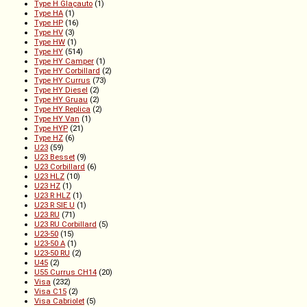
Type H Glaçauto
(1)
Type HA
(1)
Type HP
(16)
Type HV
(3)
Type HW
(1)
Type HY
(514)
Type HY Camper
(1)
Type HY Corbillard
(2)
Type HY Currus
(73)
Type HY Diesel
(2)
Type HY Gruau
(2)
Type HY Replica
(2)
Type HY Van
(1)
Type HYP
(21)
Type HZ
(6)
U23
(59)
U23 Besset
(9)
U23 Corbillard
(6)
U23 HLZ
(10)
U23 HZ
(1)
U23 R HLZ
(1)
U23 R SIE U
(1)
U23 RU
(71)
U23 RU Corbillard
(5)
U23-50
(15)
U23-50 A
(1)
U23-50 RU
(2)
U45
(2)
U55 Currus CH14
(20)
Visa
(232)
Visa C15
(2)
Visa Cabriolet
(5)