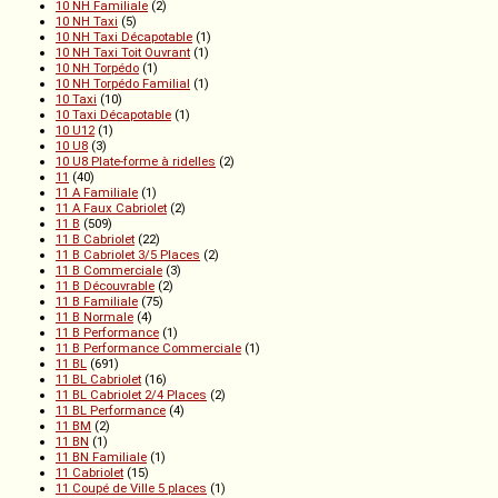
10 NH Familiale
(2)
10 NH Taxi
(5)
10 NH Taxi Décapotable
(1)
10 NH Taxi Toit Ouvrant
(1)
10 NH Torpédo
(1)
10 NH Torpédo Familial
(1)
10 Taxi
(10)
10 Taxi Décapotable
(1)
10 U12
(1)
10 U8
(3)
10 U8 Plate-forme à ridelles
(2)
11
(40)
11 A Familiale
(1)
11 A Faux Cabriolet
(2)
11 B
(509)
11 B Cabriolet
(22)
11 B Cabriolet 3/5 Places
(2)
11 B Commerciale
(3)
11 B Découvrable
(2)
11 B Familiale
(75)
11 B Normale
(4)
11 B Performance
(1)
11 B Performance Commerciale
(1)
11 BL
(691)
11 BL Cabriolet
(16)
11 BL Cabriolet 2/4 Places
(2)
11 BL Performance
(4)
11 BM
(2)
11 BN
(1)
11 BN Familiale
(1)
11 Cabriolet
(15)
11 Coupé de Ville 5 places
(1)