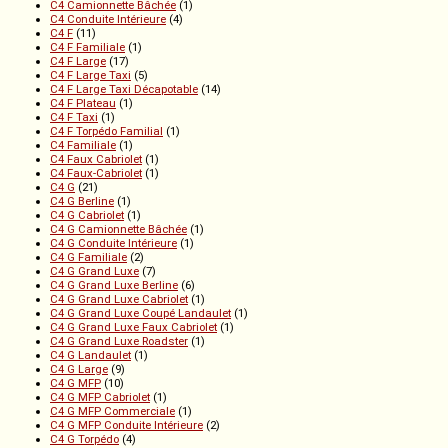
C4 Camionnette Bâchée
(1)
C4 Conduite Intérieure
(4)
C4 F
(11)
C4 F Familiale
(1)
C4 F Large
(17)
C4 F Large Taxi
(5)
C4 F Large Taxi Décapotable
(14)
C4 F Plateau
(1)
C4 F Taxi
(1)
C4 F Torpédo Familial
(1)
C4 Familiale
(1)
C4 Faux Cabriolet
(1)
C4 Faux-Cabriolet
(1)
C4 G
(21)
C4 G Berline
(1)
C4 G Cabriolet
(1)
C4 G Camionnette Bâchée
(1)
C4 G Conduite Intérieure
(1)
C4 G Familiale
(2)
C4 G Grand Luxe
(7)
C4 G Grand Luxe Berline
(6)
C4 G Grand Luxe Cabriolet
(1)
C4 G Grand Luxe Coupé Landaulet
(1)
C4 G Grand Luxe Faux Cabriolet
(1)
C4 G Grand Luxe Roadster
(1)
C4 G Landaulet
(1)
C4 G Large
(9)
C4 G MFP
(10)
C4 G MFP Cabriolet
(1)
C4 G MFP Commerciale
(1)
C4 G MFP Conduite Intérieure
(2)
C4 G Torpédo
(4)