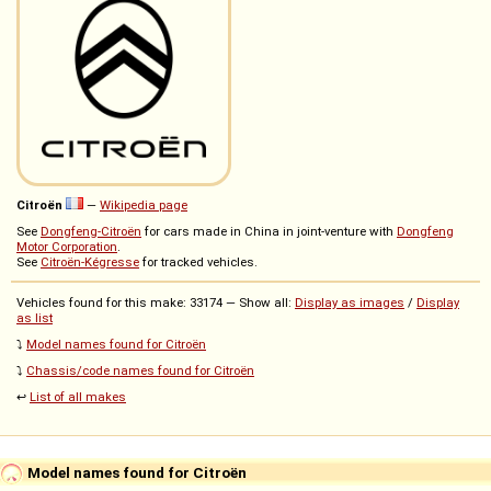
Citroën
—
Wikipedia page
See
Dongfeng-Citroën
for cars made in China in joint-venture with
Dongfeng
Motor Corporation
.
See
Citroën-Kégresse
for tracked vehicles.
Vehicles found for this make: 33174 — Show all:
Display as images
/
Display
as list
⤵️
Model names found for Citroën
⤵️
Chassis/code names found for Citroën
↩️
List of all makes
Model names found for Citroën