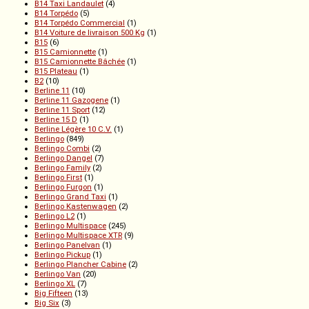
B14 Taxi Landaulet
(4)
B14 Torpédo
(5)
B14 Torpédo Commercial
(1)
B14 Voiture de livraison 500 Kg
(1)
B15
(6)
B15 Camionnette
(1)
B15 Camionnette Bâchée
(1)
B15 Plateau
(1)
B2
(10)
Berline 11
(10)
Berline 11 Gazogene
(1)
Berline 11 Sport
(12)
Berline 15 D
(1)
Berline Légère 10 C.V.
(1)
Berlingo
(849)
Berlingo Combi
(2)
Berlingo Dangel
(7)
Berlingo Family
(2)
Berlingo First
(1)
Berlingo Furgon
(1)
Berlingo Grand Taxi
(1)
Berlingo Kastenwagen
(2)
Berlingo L2
(1)
Berlingo Multispace
(245)
Berlingo Multispace XTR
(9)
Berlingo Panelvan
(1)
Berlingo Pickup
(1)
Berlingo Plancher Cabine
(2)
Berlingo Van
(20)
Berlingo XL
(7)
Big Fifteen
(13)
Big Six
(3)