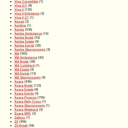
Visa Convertible
(1)
Visa GTi
(8)
Visa II
(125)
Visa II Entreprise
(3)
Visa II GT
(1)
Xanae
(2)
Xanthia
(1)
Xantia
(536)
Xantia Ambulance
(16)
Xantia Break
(52)
Xantia Estate
(9)
Xantia Kombi
(20)
Xantia Stasjonsvogn
(3)
XM
(342)
XM Ambulance
(42)
XM Break
(28)
XM Corbillard
(1)
XM Estate
(4)
XM Kombi
(13)
XM Stasjonsvogn
(9)
Xsara
(436)
Xsara Break
(123)
Xsara Estate
(8)
Xsara Kombi
(3)
Xsara Picasso
(795)
Xsara Rally Cross
(1)
Xsara Stasjonsvogn
(1)
Xsara Weekend
(2)
Xsara WRC
(3)
Zabrus
(1)
ZX
(406)
ZX Break
(94)