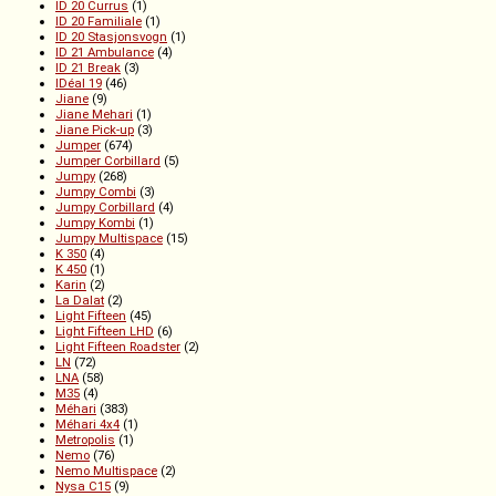
ID 20 Currus
(1)
ID 20 Familiale
(1)
ID 20 Stasjonsvogn
(1)
ID 21 Ambulance
(4)
ID 21 Break
(3)
IDéal 19
(46)
Jiane
(9)
Jiane Mehari
(1)
Jiane Pick-up
(3)
Jumper
(674)
Jumper Corbillard
(5)
Jumpy
(268)
Jumpy Combi
(3)
Jumpy Corbillard
(4)
Jumpy Kombi
(1)
Jumpy Multispace
(15)
K 350
(4)
K 450
(1)
Karin
(2)
La Dalat
(2)
Light Fifteen
(45)
Light Fifteen LHD
(6)
Light Fifteen Roadster
(2)
LN
(72)
LNA
(58)
M35
(4)
Méhari
(383)
Méhari 4x4
(1)
Metropolis
(1)
Nemo
(76)
Nemo Multispace
(2)
Nysa C15
(9)