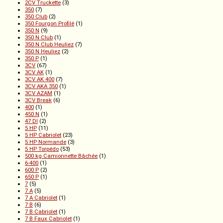
2CV Truckette
(3)
350
(7)
350 Club
(2)
350 Fourgon Profilé
(1)
350 N
(9)
350 N Club
(1)
350 N Club Heuliez
(7)
350 N Heuliez
(2)
350 P
(1)
3CV
(67)
3CV AK
(1)
3CV AK 400
(7)
3CV AKA 350
(1)
3CV AZAM
(1)
3CV Break
(6)
400
(1)
450 N
(1)
47 DI
(2)
5 HP
(11)
5 HP Cabriolet
(23)
5 HP Normande
(3)
5 HP Torpédo
(53)
500 kg Camionnette Bâchée
(1)
6-400
(1)
600 P
(2)
650 P
(1)
7
(5)
7 A
(5)
7 A Cabriolet
(1)
7 B
(6)
7 B Cabriolet
(1)
7 B Faux Cabriolet
(1)