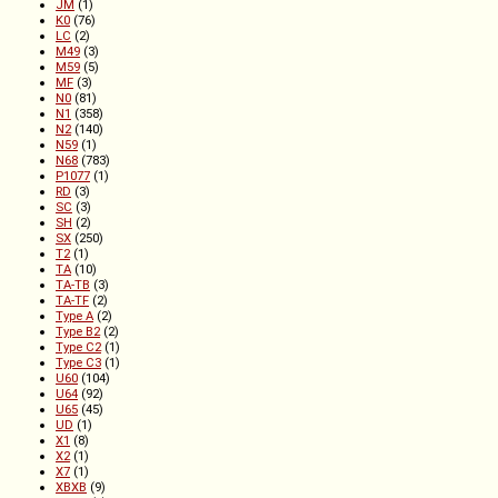
JM
(1)
K0
(76)
LC
(2)
M49
(3)
M59
(5)
MF
(3)
N0
(81)
N1
(358)
N2
(140)
N59
(1)
N68
(783)
P1077
(1)
RD
(3)
SC
(3)
SH
(2)
SX
(250)
T2
(1)
TA
(10)
TA-TB
(3)
TA-TF
(2)
Type A
(2)
Type B2
(2)
Type C2
(1)
Type C3
(1)
U60
(104)
U64
(92)
U65
(45)
UD
(1)
X1
(8)
X2
(1)
X7
(1)
XBXB
(9)