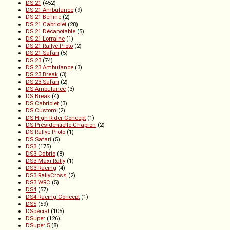
DS 21
(452)
DS 21 Ambulance
(9)
DS 21 Berline
(2)
DS 21 Cabriolet
(28)
DS 21 Décapotable
(5)
DS 21 Lorraine
(1)
DS 21 Rallye Proto
(2)
DS 21 Safari
(5)
DS 23
(74)
DS 23 Ambulance
(3)
DS 23 Break
(3)
DS 23 Safari
(2)
DS Ambulance
(3)
DS Break
(4)
DS Cabriolet
(3)
DS Custom
(2)
DS High Rider Concept
(1)
DS Présidentielle Chapron
(2)
DS Rallye Proto
(1)
DS Safari
(5)
DS3
(175)
DS3 Cabrio
(8)
DS3 Maxi Rally
(1)
DS3 Racing
(4)
DS3 RallyCross
(2)
DS3 WRC
(5)
DS4
(57)
DS4 Racing Concept
(1)
DS5
(59)
DSpécial
(105)
DSuper
(126)
DSuper 5
(8)