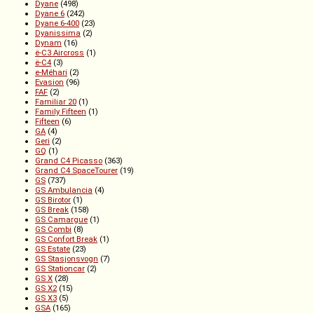
Dyane
(498)
Dyane 6
(242)
Dyane 6-400
(23)
Dyanissima
(2)
Dynam
(16)
ë-C3 Aircross
(1)
ë-C4
(3)
e-Méhari
(2)
Evasion
(96)
FAF
(2)
Familiar 20
(1)
Family Fifteen
(1)
Fifteen
(6)
GA
(4)
Geri
(2)
GQ
(1)
Grand C4 Picasso
(363)
Grand C4 SpaceTourer
(19)
GS
(737)
GS Ambulancia
(4)
GS Birotor
(1)
GS Break
(158)
GS Camargue
(1)
GS Combi
(8)
GS Confort Break
(1)
GS Estate
(23)
GS Stasjonsvogn
(7)
GS Stationcar
(2)
GS X
(28)
GS X2
(15)
GS X3
(5)
GSA
(165)