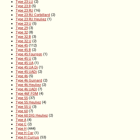
Type 23 LU
(2)
Type 23 R
(5)
Type 23 RU
(16)
Type 23 RU Corbillard
(2)
Type 23 RU Heuliez
(1)
Type 23 U
(5)
Type 29
(3)
Type 32
(8)
Type 32 B
(3)
Type 32 U
(2)
Type 45
(112)
Type 45 B
(2)
Type 45 Fourgon
(1)
Type 45 U
(3)
Type 45 UA
(1)
Type 45 UA Di
(1)
Type 45 UADi
(2)
Type 46
(5)
Type 46 Guinard
(2)
Type 46 Heuliez
(2)
Type 46 UADI
(7)
Type 46F FOM
(4)
Type 55
(37)
Type 55 Heuliez
(4)
Type 55 U
(3)
Type 60
(7)
Type 60 DIG Heuliez
(2)
Type A
(4)
Type C
(2)
Type H
(444)
Type H Car
(1)
Type H Currus
(53)