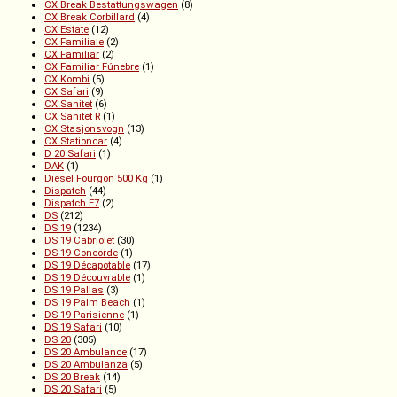
CX Break Bestattungswagen
(8)
CX Break Corbillard
(4)
CX Estate
(12)
CX Familiale
(2)
CX Familiar
(2)
CX Familiar Fúnebre
(1)
CX Kombi
(5)
CX Safari
(9)
CX Sanitet
(6)
CX Sanitet R
(1)
CX Stasjonsvogn
(13)
CX Stationcar
(4)
D 20 Safari
(1)
DAK
(1)
Diesel Fourgon 500 Kg
(1)
Dispatch
(44)
Dispatch E7
(2)
DS
(212)
DS 19
(1234)
DS 19 Cabriolet
(30)
DS 19 Concorde
(1)
DS 19 Décapotable
(17)
DS 19 Découvrable
(1)
DS 19 Pallas
(3)
DS 19 Palm Beach
(1)
DS 19 Parisienne
(1)
DS 19 Safari
(10)
DS 20
(305)
DS 20 Ambulance
(17)
DS 20 Ambulanza
(5)
DS 20 Break
(14)
DS 20 Safari
(5)