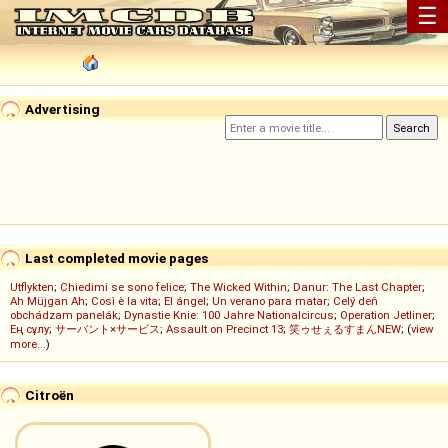
☰
Advertising
Last completed movie pages
Utflykten
;
Chiedimi se sono felice
;
The Wicked Within
;
Danur: The Last Chapter
;
Ah Müjgan Ah
;
Così è la vita
;
El ángel
;
Un verano para matar
;
Celý deň
obchádzam panelák
;
Dynastie Knie: 100 Jahre Nationalcircus
;
Operation Jetliner
;
Ең сұлу
;
サーバント×サービス
;
Assault on Precinct 13
;
笑ゥせぇるすまんNEW
; (
view
more...
)
Citroën