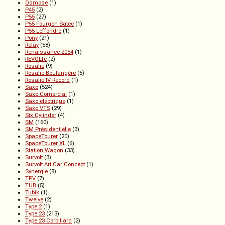
Osmose
(1)
P45
(2)
P55
(27)
P55 Fourgon Satec
(1)
P55 Leffondre
(1)
Pony
(21)
Relay
(58)
Renaissance 2054
(1)
REVOLTe
(2)
Rosalie
(9)
Rosalie Boulangère
(5)
Rosalie IV Record
(1)
Saxo
(524)
Saxo Comercial
(1)
Saxo electrique
(1)
Saxo VTS
(29)
Six Cylinder
(4)
SM
(160)
SM Présidentielle
(3)
SpaceTourer
(20)
SpaceTourer XL
(6)
Station Wagon
(33)
Survolt
(3)
Survolt Art Car Concept
(1)
Synergie
(8)
TPV
(7)
TUB
(5)
Tubik
(1)
Twelve
(2)
Type 2
(1)
Type 23
(213)
Type 23 Corbillard
(2)