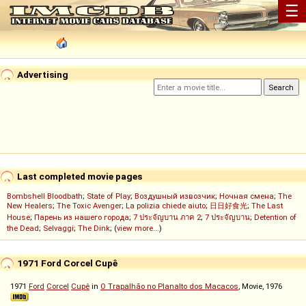
☰
Advertising
Last completed movie pages
Bombshell Bloodbath
;
State of Play
;
Воздушный извозчик
;
Ночная смена
;
The
New Healers
;
The Toxic Avenger
;
La polizia chiede aiuto
;
日日好食光
;
The Last
House
;
Парень из нашего города
;
7 ประจัญบาน ภาค 2
;
7 ประจัญบาน
;
Detention of
the Dead
;
Selvaggi
;
The Dink
; (
view more...
)
1971 Ford Corcel Cupê
1971
Ford
Corcel
Cupê
in
O Trapalhão no Planalto dos Macacos
, Movie, 1976