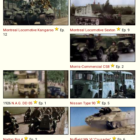
Montreal Locomotive
Kangaroo
Ep.
Montreal Locomotive
Sexton
Ep. 9
12
Morris-Commercial
CS8
Ep. 2
1926
N.A.G.
DD
05
Ep. 1
Nissan
Type
90
Ep. 5
Norton
Big
4
Ep. 2
Nuffield
Mk
.
VI
'Crusader'
Ep. 6