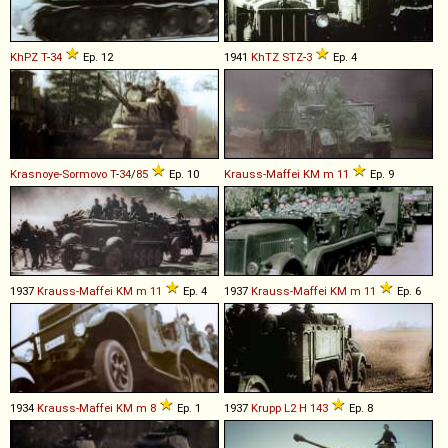
KhPZ
T
-
34
Ep. 12
1941
KhTZ
STZ
-
3
Ep. 4
Krasnoye-Sormovo
T
-
34
/
85
Ep. 10
Krauss-Maffei
KM
m
11
Ep. 9
1937
Krauss-Maffei
KM
m
11
Ep. 4
1937
Krauss-Maffei
KM
m
11
Ep. 6
1934
Krauss-Maffei
KM
m
8
Ep. 1
1937
Krupp
L2
H
143
Ep. 8