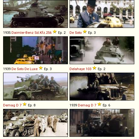
1935
Daimler-Benz
Sd
.
Kfz
.
256
Ep. 2
De Soto
Ep. 3
1939
De Soto
De
Luxe
Ep. 3
Delahaye
103
Ep. 2
Demag
D
7
Ep. 8
1939
Demag
D
7
Ep. 6