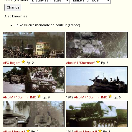
Display options:
Also known as:
La 2e Guerre mondiale en couleur (
France
)
AEC
Regent
Ep. 2
Alco
M4
'Sherman'
Ep. 5
Alco
M7
105mm
HMC
Ep. 9
1942
Alco
M7
105mm
HMC
Ep. 6
Alkett
Marder
I
Ep. 9
1942
Alkett
Marder
II
Ep. 8