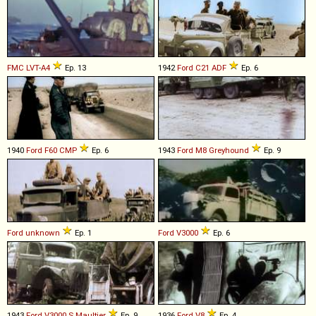
FMC
LVT
-
A4
Ep. 13
1942
Ford
C21
ADF
Ep. 6
1940
Ford
F60
CMP
Ep. 6
1943
Ford
M8
Greyhound
Ep. 9
Ford
unknown
Ep. 1
Ford
V3000
Ep. 6
1943
Ford
V3000
S
Maultier
Ep. 9
1936
Ford
V8
Ep. 4