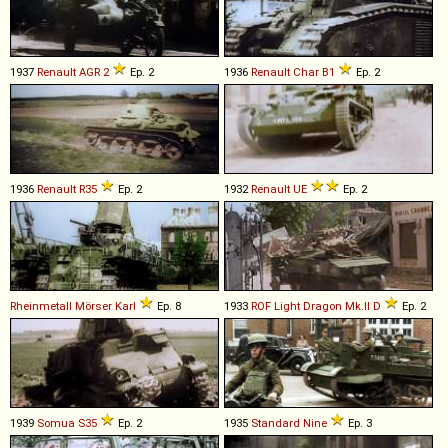
1937
Renault
AGR
2
Ep. 2
1936
Renault
Char
B1
Ep. 2
1936
Renault
R35
Ep. 2
1932
Renault
UE
Ep. 2
Rheinmetall
Mörser
Karl
Ep. 8
1933
ROF
Light
Dragon
Mk
.
II
D
Ep. 2
1939
Somua
S35
Ep. 2
1935
Standard
Nine
Ep. 3