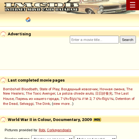
☰
Advertising
Last completed movie pages
Bombshell Bloodbath
;
State of Play
;
Воздушный извозчик
;
Ночная смена
;
The
New Healers
;
The Toxic Avenger
;
La polizia chiede aiuto
;
日日好食光
;
The Last
House
;
Парень из нашего города
;
7 ประจัญบาน ภาค 2
;
7 ประจัญบาน
;
Detention of
the Dead
;
Selvaggi
;
The Dink
; (
view more...
)
World War II in Colour, Documentary, 2009
Pictures provided by:
Robi
,
Corkeyandpals