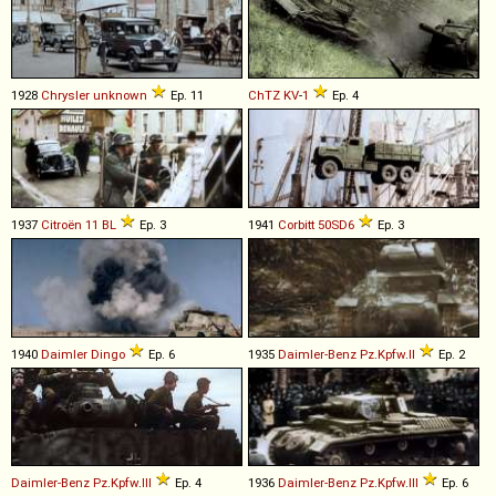
1928
Chrysler
unknown
Ep. 11
ChTZ
KV
-
1
Ep. 4
1937
Citroën
11
BL
Ep. 3
1941
Corbitt
50SD6
Ep. 3
1940
Daimler
Dingo
Ep. 6
1935
Daimler-Benz
Pz
.
Kpfw
.
II
Ep. 2
Daimler-Benz
Pz
.
Kpfw
.
III
Ep. 4
1936
Daimler-Benz
Pz
.
Kpfw
.
III
Ep. 6