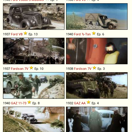
1937
Ford
V8
Ep. 13
1940
Ford
½
-
Ton
Ep. 6
1937
Fordson
7V
Ep. 10
1938
Fordson
7V
Ep. 3
1940
GAZ
11
-
73
Ep. 8
1932
GAZ
AA
Ep. 4