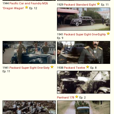
1944
Pacific Car and Foundry
M26
1929
Packard
Standard
Eight
Ep. 11
'Dragon
Wagon'
Ep. 12
1941
Packard
Super
Eight
One
-
Eighty
Ep. 9
1941
Packard
Super
Eight
One
-
Sixty
1938
Packard
Twelve
Ep. 8
Ep. 11
Panhard
178
Ep. 2