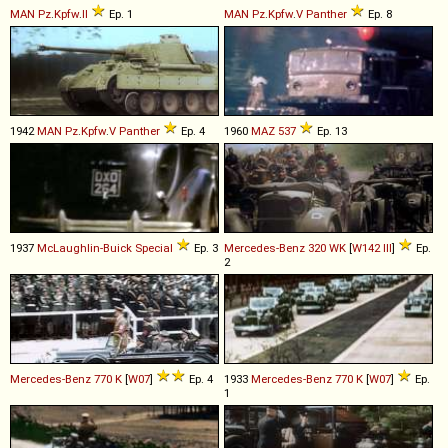
MAN
Pz
.
Kpfw
.
II
Ep. 1
MAN
Pz
.
Kpfw
.
V
Panther
Ep. 8
1942
MAN
Pz
.
Kpfw
.
V
Panther
Ep. 4
1960
MAZ
537
Ep. 13
1937
McLaughlin-Buick
Special
Ep. 3
Mercedes-Benz
320
WK
[
W142 III
]
Ep.
2
Mercedes-Benz
770
K
[
W07
]
Ep. 4
1933
Mercedes-Benz
770
K
[
W07
]
Ep.
1