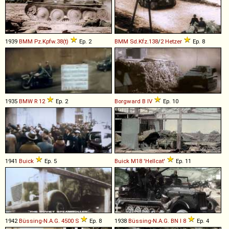
1939
BMM
Pz
.
Kpfw
.
38(t)
Ep. 2
BMM
Sd
.
Kfz
.
138
/
2
Hetzer
Ep. 8
1935
BMW
R
12
Ep. 2
Borgward
B
IV
Ep. 10
1941
Buick
Ep. 5
Buick
M18
'Hellcat'
Ep. 11
1942
Büssing-N.A.G.
4500
S
Ep. 8
1938
Büssing-N.A.G.
BN
I
8
Ep. 4