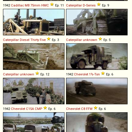
1942
Cadillac
M8
75mm
HMC
Ep. 11
Caterpillar
D
-
Series
Ep. 9
Caterpillar
Diesel
Thirty
Five
Ep. 3
Caterpillar
unknown
Ep. 5
Caterpillar
unknown
Ep. 12
1942
Chevrolet
1½
-
Ton
Ep. 6
1942
Chevrolet
C15A
CMP
Ep. 6
Chevrolet
C8
FFW
Ep. 6