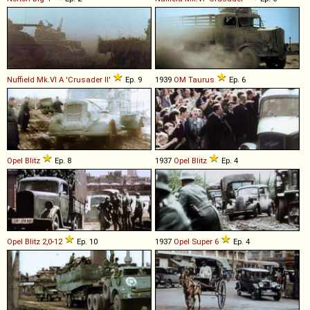
Nuffield
Mk
.
VI
A
'Crusader
II'
Ep. 9
1939
OM
Taurus
Ep. 6
Opel
Blitz
Ep. 8
1937
Opel
Blitz
Ep. 4
Opel
Blitz
2,0
-
12
Ep. 10
1937
Opel
Super
6
Ep. 4