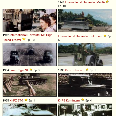
1944
International Harvester
M
-
426
Ep. 10
1942
International Harvester
M5
High
-
International Harvester
unknown
Ep.
Speed
Tractor
Ep. 10
5
1934
Isuzu
Type
94
Ep. 5
1938
Kato
unknown
Ep. 5
1935
KhPZ
BT
-
7
Ep. 1
KhPZ
Komintern
Ep. 4