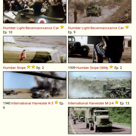
Humber
Light
Reconnaissance
Car
Humber
Light
Reconnaissance
Car
Ep. 10
Ep. 9
Humber
Snipe
Ep. 2
1939
Humber
Snipe
Utility
Ep. 2
1940
International Harvester
K
-
3
Ep.
International Harvester
M
-
2
-
4
Ep. 13
6