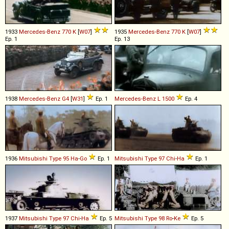
1933
Mercedes-Benz
770
K
[
W07
]
1935
Mercedes-Benz
770
K
[
W07
]
Ep. 1
Ep. 13
1938
Mercedes-Benz
G4
[
W31
]
Ep. 1
Mercedes-Benz
L
1500
Ep. 4
1936
Mitsubishi
Type
95
Ha
-
Go
Ep. 1
Mitsubishi
Type
97
Chi
-
Ha
Ep. 1
1937
Mitsubishi
Type
97
Chi
-
Ha
Ep. 5
Mitsubishi
Type
98
Ro
-
Ke
Ep. 5