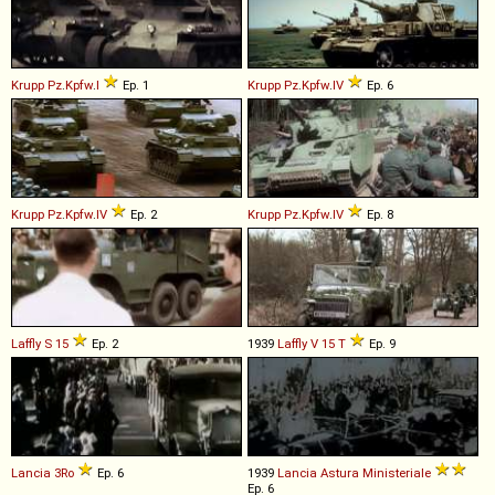
Krupp
Pz
.
Kpfw
.
I
Ep. 1
Krupp
Pz
.
Kpfw
.
IV
Ep. 6
Krupp
Pz
.
Kpfw
.
IV
Ep. 2
Krupp
Pz
.
Kpfw
.
IV
Ep. 8
Laffly
S
15
Ep. 2
1939
Laffly
V
15
T
Ep. 9
Lancia
3Ro
Ep. 6
1939
Lancia
Astura
Ministeriale
Ep. 6