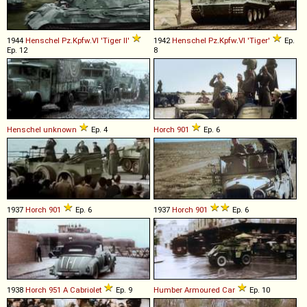
1944
Henschel
Pz
.
Kpfw
.
VI
'Tiger
II'
1942
Henschel
Pz
.
Kpfw
.
VI
'Tiger'
Ep.
Ep. 12
8
Henschel
unknown
Ep. 4
Horch
901
Ep. 6
1937
Horch
901
Ep. 6
1937
Horch
901
Ep. 6
1938
Horch
951
A
Cabriolet
Ep. 9
Humber
Armoured
Car
Ep. 10