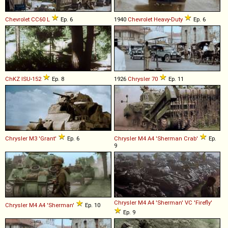
Chevrolet
CC60
L
Ep. 6
1940
Chevrolet
Heavy
-
Duty
Ep. 6
ChKZ
ISU
-
152
Ep. 8
1926
Chrysler
70
Ep. 11
Chrysler
M3
'Grant'
Ep. 6
Chrysler
M4
A4
'Sherman
Crab'
Ep.
9
Chrysler
M4
A4
'Sherman'
VC
'Firefly'
Chrysler
M4
A4
'Sherman'
Ep. 10
Ep. 9