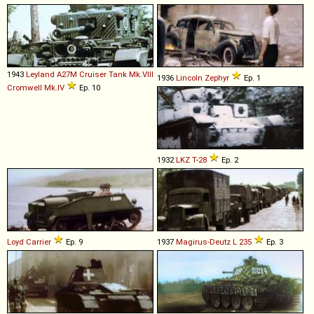
1943
Leyland
A27M
Cruiser
Tank
Mk
.
VIII
1936
Lincoln
Zephyr
Ep. 1
Cromwell
Mk
.
IV
Ep. 10
1932
LKZ
T
-
28
Ep. 2
Loyd
Carrier
Ep. 9
1937
Magirus-Deutz
L
235
Ep. 3