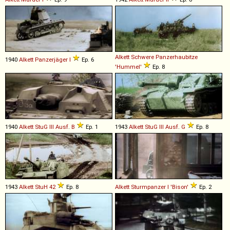
Alkett
Schwere
Panzerhaubitze
1940
Alkett
Panzerjäger
I
Ep. 6
'Hummel'
Ep. 8
1940
Alkett
StuG
III
Ausf
.
B
Ep. 1
1943
Alkett
StuG
III
Ausf
.
G
Ep. 8
1943
Alkett
StuH
42
Ep. 8
Alkett
Sturmpanzer
I
'Bison'
Ep. 2