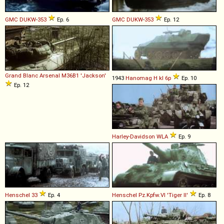
GMC
DUKW
-
353
Ep. 6
GMC
DUKW
-
353
Ep. 12
Grand Blanc Arsenal
M36B1
'Jackson'
1943
Hanomag
H
kl
6p
Ep. 10
Ep. 12
Harley-Davidson
WLA
Ep. 9
Henschel
33
Ep. 4
Henschel
Pz
.
Kpfw
.
VI
'Tiger
II'
Ep. 8