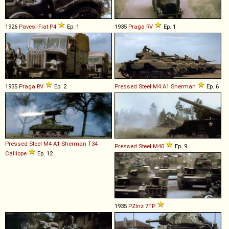
1926
Pavesi-Fiat
P4
Ep. 1
1935
Praga
RV
Ep. 1
1935
Praga
RV
Ep. 2
Pressed Steel
M4
A1
Sherman
Ep. 6
Pressed Steel
M4
A1
Sherman
T34
Pressed Steel
M40
Ep. 9
Calliope
Ep. 12
1935
PZInż
7TP