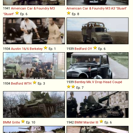
1941
American Car & Foundry
M3
American Car & Foundry
M3
A3
'Stuart'
'Stuart'
Ep. 6
Ep. 8
1934
Austin
16
/
6
Berkeley
Ep. 1
1939
Bedford
OY
Ep. 6
1939
Bentley
Mk
.
V
Drop
Head
Coupé
1934
Bedford
WTH
Ep. 3
Ep. 7
BMM
Grille
Ep. 10
1942
BMM
Marder
III
Ep. 6