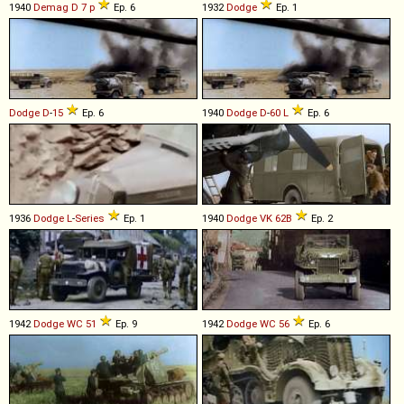
1940
Demag
D
7
p
Ep. 6
1932
Dodge
Ep. 1
Dodge
D
-
15
Ep. 6
1940
Dodge
D
-
60
L
Ep. 6
1936
Dodge
L
-
Series
Ep. 1
1940
Dodge
VK
62B
Ep. 2
1942
Dodge
WC
51
Ep. 9
1942
Dodge
WC
56
Ep. 6