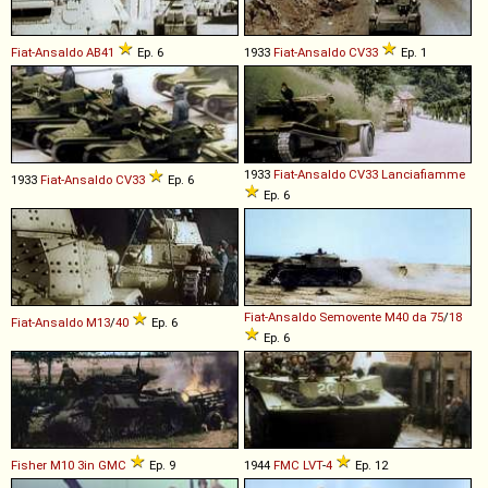
Fiat-Ansaldo
AB41
Ep. 6
1933
Fiat-Ansaldo
CV33
Ep. 1
1933
Fiat-Ansaldo
CV33
Lanciafiamme
1933
Fiat-Ansaldo
CV33
Ep. 6
Ep. 6
Fiat-Ansaldo
Semovente
M40
da
75
/
18
Fiat-Ansaldo
M13
/
40
Ep. 6
Ep. 6
Fisher
M10
3in
GMC
Ep. 9
1944
FMC
LVT
-
4
Ep. 12