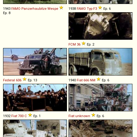
1943
FAMO
Panzerhaubitze
Wespe
1938
FAMO
Typ
F3
Ep. 6
Ep. 8
FCM
36
Ep. 2
Federal
606
Ep. 13
1940
Fiat
666
NM
Ep. 6
1932
Fiat
700
C
Ep. 1
Fiat
unknown
Ep. 6