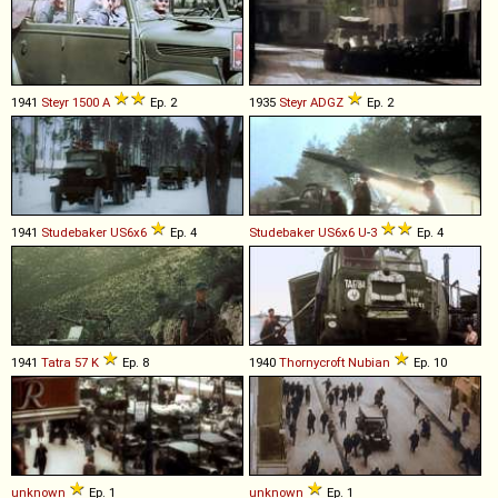
1941
Steyr
1500
A
Ep. 2
1935
Steyr
ADGZ
Ep. 2
1941
Studebaker
US6x6
Ep. 4
Studebaker
US6x6
U
-
3
Ep. 4
1941
Tatra
57
K
Ep. 8
1940
Thornycroft
Nubian
Ep. 10
unknown
Ep. 1
unknown
Ep. 1