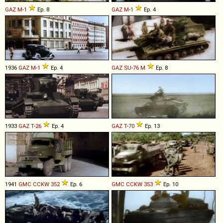
GAZ
M
-
1
Ep. 8
GAZ
M
-
1
Ep. 4
1936
GAZ
M
-
1
Ep. 4
GAZ
SU
-
76
M
Ep. 8
1933
GAZ
T
-
26
Ep. 4
GAZ
T
-
70
Ep. 13
1941
GMC
CCKW
352
Ep. 6
GMC
CCKW
353
Ep. 10